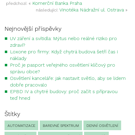
«
Komerční Banka Praha
předchozí:
Vinotéka Nádražní ul. Ostrava
»
následující:
Nejnovější příspěvky
UV záření a svítidla: Mýtus nebo reálné riziko pro
zdraví?
Loxone pro firmy: Když chytrá budova šetří čas i
náklady
Proč je pasport veřejného osvětlení klíčový pro
správu obce?
Osvětlení kanceláře: jak nastavit světlo, aby se lidem
dobře pracovalo
EPBD IV a chytré budovy: proč začít s přípravou
teď hned
Štítky
AUTOMATIZACE
BAREVNÉ SPEKTRUM
DENNÍ OSVĚTLENÍ