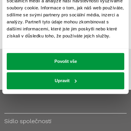
sociálních médií a analýze naší návštěvnosti využíváme
VÝPOČET OSVĚTLENÍ
VÝPOČET ZASTÍNĚNÍ
soubory cookie. Informace o tom, jak náš web používáte,
VÝPOČTY A NÁVRHY
ZASTÍNĚNÍ
sdílíme se svými partnery pro sociální média, inzerci a
analýzy. Partneři tyto údaje mohou zkombinovat s
ZKOUŠKY NOUZOVÉHO OSVĚTLENÍ
dalšími informacemi, které jste jim poskytli nebo které
získali v důsledku toho, že používáte jejich služby.
Povolit vše
Upravit
Sídlo společnosti