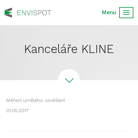
Toggl
navig
Kanceláře KLINE
Měření umělého osvětlení
01.05.2017