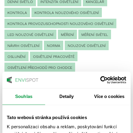
DENNÍ SVĚTLO
INTENZITA OSVĚTLENÍ
KANCELÁŘ
KONTROLA
KONTROLA NOUZOVÉHO OSVĚTLENÍ
KONTROLA PROVOZUSCHOPNOSTI NOUZOVÉHO OSVĚTLENÍ
LED NOUZOVÉ OSVĚTLENÍ
MĚŘENÍ
MĚŘENÍ SVĚTEL
NÁVRH OSVĚTLENÍ
NORMA
NOUZOVÉ OSVĚTLENÍ
OSLUNĚNÍ
OSVĚTLENÍ PRACOVIŠTĚ
OSVĚTLENÍ PŘECHODŮ PRO CHODCE
OSVĚTLENÍ SPORTOVIŠŤ
POULIČNÍ OSVĚTLENÍ
PROTIPANICKÉ OSVĚTLENÍ
Souhlas
Detaily
Více o cookies
PROVOZNÍ DENÍK NOUZOVÉHO OSVĚTLENÍ
REVIZE NOUZOVÉHO OSVĚTLENÍ
ŘÍZENÍ
SPEKTRUM
Tato webová stránka používá cookies
UMĚLÉ OSVĚTLENÍ
VEŘEJNÉ OSVĚTLENÍ
K personalizaci obsahu a reklam, poskytování funkcí