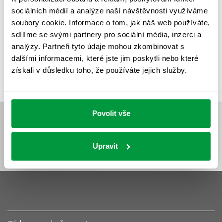
UMĚLÉ OSVĚTLENÍ
VEŘEJNÉ OSVĚTLENÍ
sociálních médií a analýze naší návštěvnosti využíváme
VÝPOČET OSVĚTLENÍ
VÝPOČET ZASTÍNĚNÍ
soubory cookie. Informace o tom, jak náš web používáte,
sdílíme se svými partnery pro sociální média, inzerci a
VÝPOČTY A NÁVRHY
ZASTÍNĚNÍ
analýzy. Partneři tyto údaje mohou zkombinovat s
ZKOUŠKY NOUZOVÉHO OSVĚTLENÍ
dalšími informacemi, které jste jim poskytli nebo které
získali v důsledku toho, že používáte jejich služby.
Povolit vše
Upravit