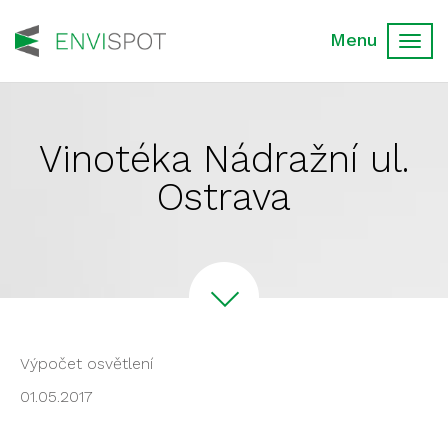
Toggl
navig
Vinotéka Nádražní ul.
Ostrava
Výpočet osvětlení
01.05.2017