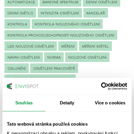
AUTOMATIZACE
BAREVNÉ SPEKTRUM
DENNÍ OSVĚTLENÍ
DENNÍ SVĚTLO
INTENZITA OSVĚTLENÍ
KANCELÁŘ
KONTROLA
KONTROLA NOUZOVÉHO OSVĚTLENÍ
KONTROLA PROVOZUSCHOPNOSTI NOUZOVÉHO OSVĚTLENÍ
LED NOUZOVÉ OSVĚTLENÍ
MĚŘENÍ
MĚŘENÍ SVĚTEL
NÁVRH OSVĚTLENÍ
NORMA
NOUZOVÉ OSVĚTLENÍ
OSLUNĚNÍ
OSVĚTLENÍ PRACOVIŠTĚ
OSVĚTLENÍ PŘECHODŮ PRO CHODCE
OSVĚTLENÍ SPORTOVIŠŤ
POULIČNÍ OSVĚTLENÍ
PROTIPANICKÉ OSVĚTLENÍ
Souhlas
Detaily
Více o cookies
PROVOZNÍ DENÍK NOUZOVÉHO OSVĚTLENÍ
Tato webová stránka používá cookies
REVIZE NOUZOVÉHO OSVĚTLENÍ
ŘÍZENÍ
SPEKTRUM
K personalizaci obsahu a reklam, poskytování funkcí