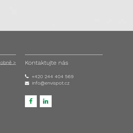
Kontaktujte nás
robně >
+420 244 404 569
info@envispot.cz