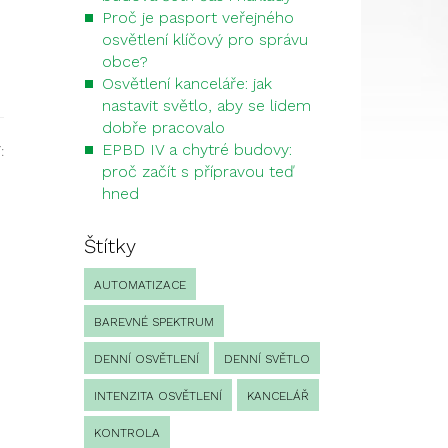
Proč je pasport veřejného
osvětlení klíčový pro správu
obce?
Osvětlení kanceláře: jak
nastavit světlo, aby se lidem
dobře pracovalo
EPBD IV a chytré budovy:
:
proč začít s přípravou teď
hned
Štítky
AUTOMATIZACE
BAREVNÉ SPEKTRUM
DENNÍ OSVĚTLENÍ
DENNÍ SVĚTLO
INTENZITA OSVĚTLENÍ
KANCELÁŘ
KONTROLA