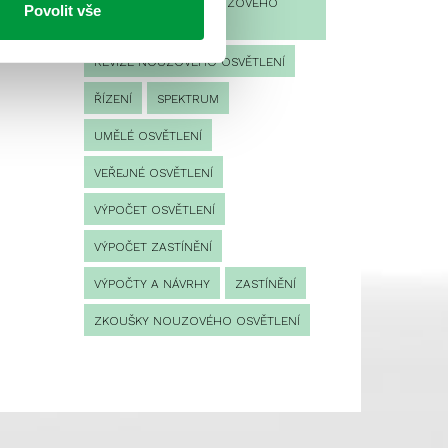
PROVOZNÍ DENÍK NOUZOVÉHO
Povolit vše
OSVĚTLENÍ
REVIZE NOUZOVÉHO OSVĚTLENÍ
ŘÍZENÍ
SPEKTRUM
UMĚLÉ OSVĚTLENÍ
VEŘEJNÉ OSVĚTLENÍ
VÝPOČET OSVĚTLENÍ
VÝPOČET ZASTÍNĚNÍ
VÝPOČTY A NÁVRHY
ZASTÍNĚNÍ
ZKOUŠKY NOUZOVÉHO OSVĚTLENÍ