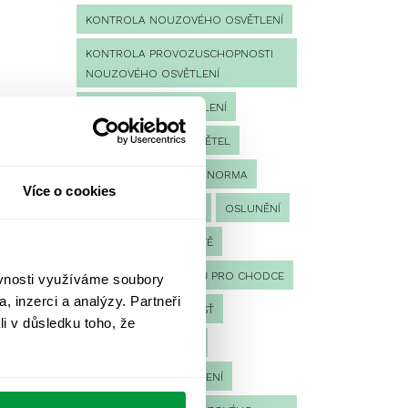
KONTROLA NOUZOVÉHO OSVĚTLENÍ
KONTROLA PROVOZUSCHOPNOSTI
NOUZOVÉHO OSVĚTLENÍ
LED NOUZOVÉ OSVĚTLENÍ
MĚŘENÍ
MĚŘENÍ SVĚTEL
NÁVRH OSVĚTLENÍ
NORMA
Více o cookies
NOUZOVÉ OSVĚTLENÍ
OSLUNĚNÍ
OSVĚTLENÍ PRACOVIŠTĚ
OSVĚTLENÍ PŘECHODŮ PRO CHODCE
ěvnosti využíváme soubory
, inzerci a analýzy. Partneři
OSVĚTLENÍ SPORTOVIŠŤ
li v důsledku toho, že
POULIČNÍ OSVĚTLENÍ
PROTIPANICKÉ OSVĚTLENÍ