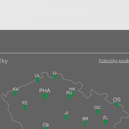
čky
Pobočky pod