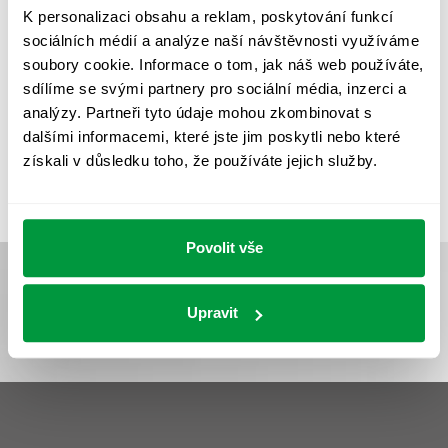
REVIZE NOUZOVÉHO OSVĚTLENÍ
ŘÍZENÍ
SPEKTRUM
K personalizaci obsahu a reklam, poskytování funkcí
sociálních médií a analýze naší návštěvnosti využíváme
UMĚLÉ OSVĚTLENÍ
VEŘEJNÉ OSVĚTLENÍ
soubory cookie. Informace o tom, jak náš web používáte,
VÝPOČET OSVĚTLENÍ
VÝPOČET ZASTÍNĚNÍ
sdílíme se svými partnery pro sociální média, inzerci a
analýzy. Partneři tyto údaje mohou zkombinovat s
VÝPOČTY A NÁVRHY
ZASTÍNĚNÍ
dalšími informacemi, které jste jim poskytli nebo které
ZKOUŠKY NOUZOVÉHO OSVĚTLENÍ
získali v důsledku toho, že používáte jejich služby.
Povolit vše
Upravit