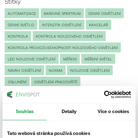
Štítky
AUTOMATIZACE
BAREVNÉ SPEKTRUM
DENNÍ OSVĚTLENÍ
DENNÍ SVĚTLO
INTENZITA OSVĚTLENÍ
KANCELÁŘ
KONTROLA
KONTROLA NOUZOVÉHO OSVĚTLENÍ
KONTROLA PROVOZUSCHOPNOSTI NOUZOVÉHO OSVĚTLENÍ
LED NOUZOVÉ OSVĚTLENÍ
MĚŘENÍ
MĚŘENÍ SVĚTEL
NÁVRH OSVĚTLENÍ
NORMA
NOUZOVÉ OSVĚTLENÍ
OSLUNĚNÍ
OSVĚTLENÍ PRACOVIŠTĚ
OSVĚTLENÍ PŘECHODŮ PRO CHODCE
OSVĚTLENÍ SPORTOVIŠŤ
POULIČNÍ OSVĚTLENÍ
Souhlas
Detaily
Více o cookies
PROTIPANICKÉ OSVĚTLENÍ
PROVOZNÍ DENÍK NOUZOVÉHO OSVĚTLENÍ
Tato webová stránka používá cookies