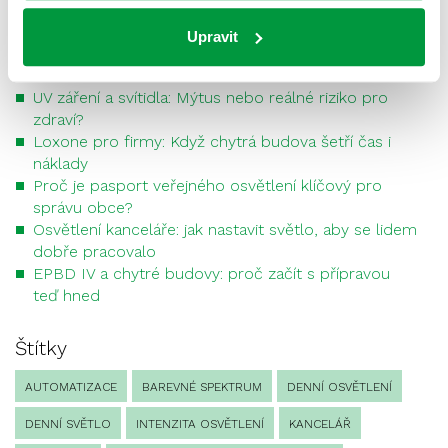
prostor? Jak vybrat správně
»
Upravit
Nejnovější příspěvky
UV záření a svítidla: Mýtus nebo reálné riziko pro
zdraví?
Loxone pro firmy: Když chytrá budova šetří čas i
náklady
Proč je pasport veřejného osvětlení klíčový pro
správu obce?
Osvětlení kanceláře: jak nastavit světlo, aby se lidem
dobře pracovalo
EPBD IV a chytré budovy: proč začít s přípravou
teď hned
Štítky
AUTOMATIZACE
BAREVNÉ SPEKTRUM
DENNÍ OSVĚTLENÍ
DENNÍ SVĚTLO
INTENZITA OSVĚTLENÍ
KANCELÁŘ