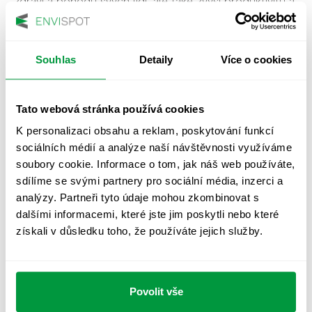
zdraví a pohodu svých lidí, ale také zvýší produktivitu a
konkurenceschopnost.
Potřebujete poradit s osvětlením vaší firmy?
Kontaktujte nás a společně nastavíme řešení, které
Souhlas
Detaily
Více o cookies
podpoří zdraví i výkon vašich zaměstnanců, ať už v
kancelářích nebo třeba skladových prostorech.
Tato webová stránka používá cookies
K personalizaci obsahu a reklam, poskytování funkcí
NECHTE SI ZMĚŘIT KVALITU OSVĚTLENÍ
sociálních médií a analýze naší návštěvnosti využíváme
VE VAŠÍ FIRMĚ
soubory cookie. Informace o tom, jak náš web používáte,
sdílíme se svými partnery pro sociální média, inzerci a
30.09.2025
analýzy. Partneři tyto údaje mohou zkombinovat s
dalšími informacemi, které jste jim poskytli nebo které
získali v důsledku toho, že používáte jejich služby.
«
5 situací, kdy je měření osvětlení nutné a
předchozí:
většina investorů na to zapomene
Povolit vše
Teplé nebo studené světlo do veřejných
následující: