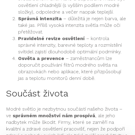
osvětlení chladnější (s vyšším podílem modré
složky), odpoledne a večer naopak teplejší.
Správná intenzita
– důležitá je nejen barva, ale
také jas. Příliš vysoká intenzita světla může oči
přetěžovat.
Pravidelné revize osvětlení
– kontrola
správné intenzity, barevné teploty a rozmístění
svítidel zajistí dlouhodobě optimální podmínky.
Osvěta a prevence
– zaměstnancům lze
doporučit používání filtrů modrého světla na
obrazovkách nebo aplikace, které přizpůsobují
jas a teplotu monitorů denní době.
Součást života
Modré světlo je nezbytnou součástí našeho života –
ve
správném množství nám prospívá
, ale jeho
nadbytek může škodit. Firmy, které se zaměří na
kvalitní a zdravé osvětlení pracovišť, nejen že podpoří