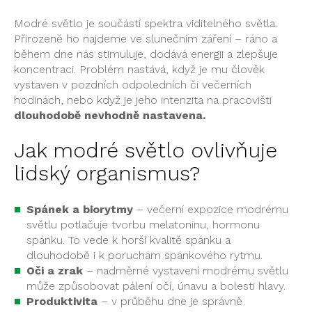
Modré světlo je součástí spektra viditelného světla.
Přirozeně ho najdeme ve slunečním záření – ráno a
během dne nás stimuluje, dodává energii a zlepšuje
koncentraci. Problém nastává, když je mu člověk
vystaven v pozdních odpoledních či večerních
hodinách, nebo když je jeho intenzita na pracovišti
dlouhodobě nevhodně nastavena.
Jak modré světlo ovlivňuje
lidský organismus?
Spánek a biorytmy
– večerní expozice modrému
světlu potlačuje tvorbu melatoninu, hormonu
spánku. To vede k horší kvalitě spánku a
dlouhodobě i k poruchám spánkového rytmu.
Oči a zrak
– nadměrné vystavení modrému světlu
může způsobovat pálení očí, únavu a bolesti hlavy.
Produktivita
– v průběhu dne je správně