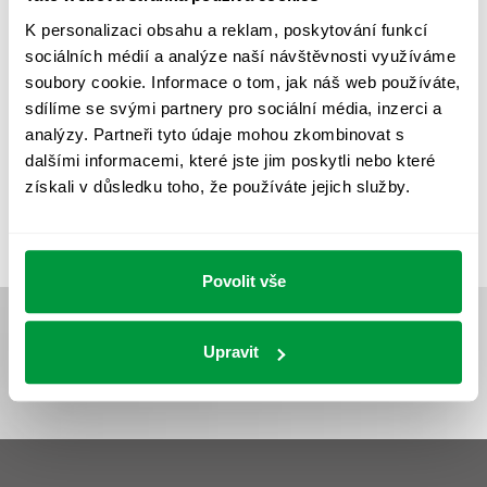
REVIZE NOUZOVÉHO OSVĚTLENÍ
ŘÍZENÍ
SPEKTRUM
K personalizaci obsahu a reklam, poskytování funkcí
sociálních médií a analýze naší návštěvnosti využíváme
UMĚLÉ OSVĚTLENÍ
VEŘEJNÉ OSVĚTLENÍ
soubory cookie. Informace o tom, jak náš web používáte,
sdílíme se svými partnery pro sociální média, inzerci a
VÝPOČET OSVĚTLENÍ
VÝPOČET ZASTÍNĚNÍ
analýzy. Partneři tyto údaje mohou zkombinovat s
VÝPOČTY A NÁVRHY
ZASTÍNĚNÍ
dalšími informacemi, které jste jim poskytli nebo které
získali v důsledku toho, že používáte jejich služby.
ZKOUŠKY NOUZOVÉHO OSVĚTLENÍ
Povolit vše
Upravit