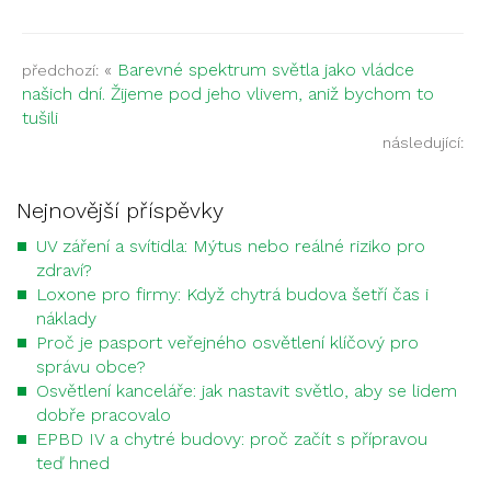
«
Barevné spektrum světla jako vládce
předchozí:
našich dní. Žijeme pod jeho vlivem, aniž bychom to
tušili
následující:
Nejnovější příspěvky
UV záření a svítidla: Mýtus nebo reálné riziko pro
zdraví?
Loxone pro firmy: Když chytrá budova šetří čas i
náklady
Proč je pasport veřejného osvětlení klíčový pro
správu obce?
Osvětlení kanceláře: jak nastavit světlo, aby se lidem
dobře pracovalo
EPBD IV a chytré budovy: proč začít s přípravou
teď hned