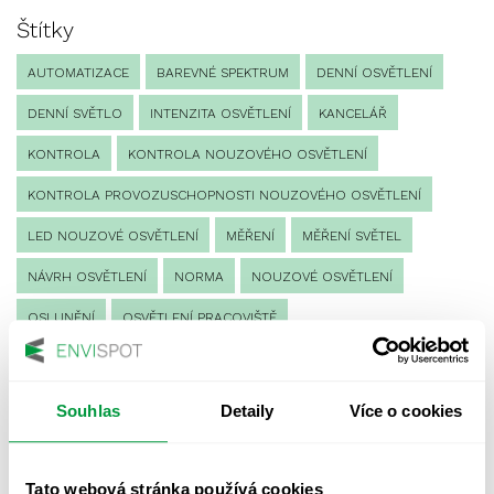
Štítky
AUTOMATIZACE
BAREVNÉ SPEKTRUM
DENNÍ OSVĚTLENÍ
DENNÍ SVĚTLO
INTENZITA OSVĚTLENÍ
KANCELÁŘ
KONTROLA
KONTROLA NOUZOVÉHO OSVĚTLENÍ
KONTROLA PROVOZUSCHOPNOSTI NOUZOVÉHO OSVĚTLENÍ
LED NOUZOVÉ OSVĚTLENÍ
MĚŘENÍ
MĚŘENÍ SVĚTEL
NÁVRH OSVĚTLENÍ
NORMA
NOUZOVÉ OSVĚTLENÍ
OSLUNĚNÍ
OSVĚTLENÍ PRACOVIŠTĚ
OSVĚTLENÍ PŘECHODŮ PRO CHODCE
OSVĚTLENÍ SPORTOVIŠŤ
POULIČNÍ OSVĚTLENÍ
Souhlas
Detaily
Více o cookies
PROTIPANICKÉ OSVĚTLENÍ
PROVOZNÍ DENÍK NOUZOVÉHO OSVĚTLENÍ
Tato webová stránka používá cookies