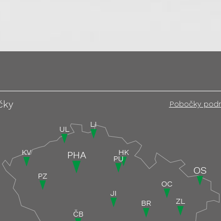
čky
Pobočky pod