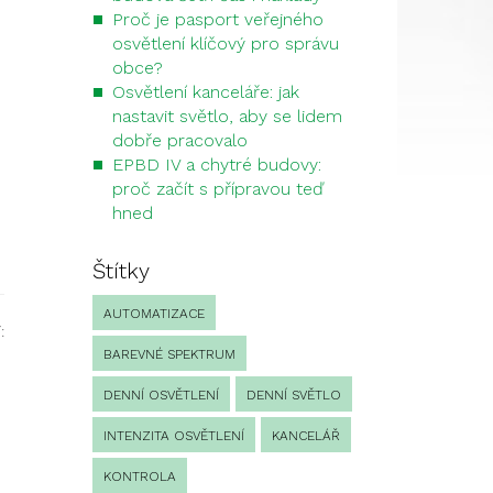
Proč je pasport veřejného
osvětlení klíčový pro správu
obce?
Osvětlení kanceláře: jak
nastavit světlo, aby se lidem
dobře pracovalo
EPBD IV a chytré budovy:
proč začít s přípravou teď
hned
Štítky
AUTOMATIZACE
:
BAREVNÉ SPEKTRUM
DENNÍ OSVĚTLENÍ
DENNÍ SVĚTLO
INTENZITA OSVĚTLENÍ
KANCELÁŘ
KONTROLA