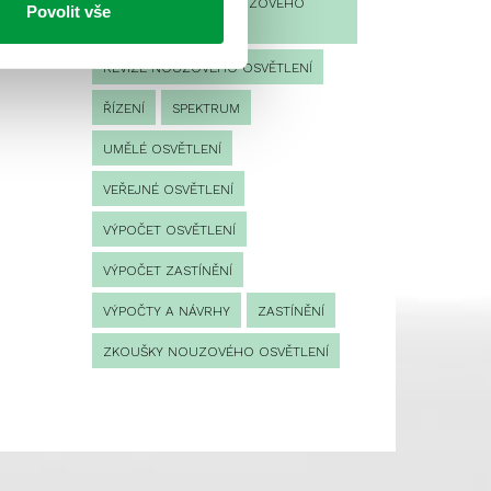
PROVOZNÍ DENÍK NOUZOVÉHO
Povolit vše
OSVĚTLENÍ
REVIZE NOUZOVÉHO OSVĚTLENÍ
ŘÍZENÍ
SPEKTRUM
UMĚLÉ OSVĚTLENÍ
VEŘEJNÉ OSVĚTLENÍ
VÝPOČET OSVĚTLENÍ
VÝPOČET ZASTÍNĚNÍ
VÝPOČTY A NÁVRHY
ZASTÍNĚNÍ
ZKOUŠKY NOUZOVÉHO OSVĚTLENÍ