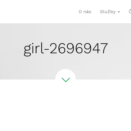
O nás
Služby
girl-2696947