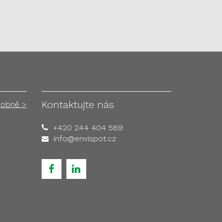
Kontaktujte nás
robně >
+420 244 404 569
info@envispot.cz