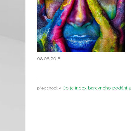
08.08.2018
«
Co je index barevného podání 
předchozí: