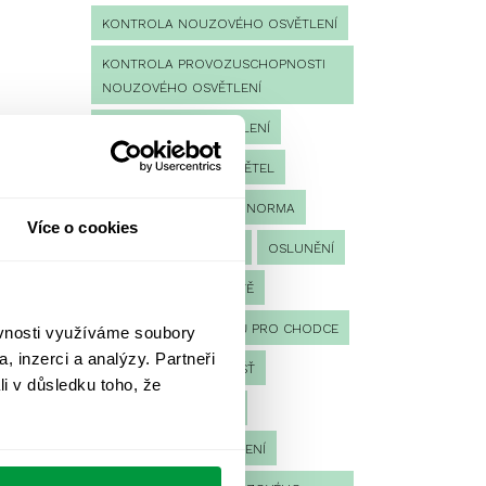
KONTROLA NOUZOVÉHO OSVĚTLENÍ
KONTROLA PROVOZUSCHOPNOSTI
NOUZOVÉHO OSVĚTLENÍ
LED NOUZOVÉ OSVĚTLENÍ
MĚŘENÍ
MĚŘENÍ SVĚTEL
NÁVRH OSVĚTLENÍ
NORMA
Více o cookies
NOUZOVÉ OSVĚTLENÍ
OSLUNĚNÍ
OSVĚTLENÍ PRACOVIŠTĚ
OSVĚTLENÍ PŘECHODŮ PRO CHODCE
ěvnosti využíváme soubory
, inzerci a analýzy. Partneři
OSVĚTLENÍ SPORTOVIŠŤ
li v důsledku toho, že
POULIČNÍ OSVĚTLENÍ
PROTIPANICKÉ OSVĚTLENÍ