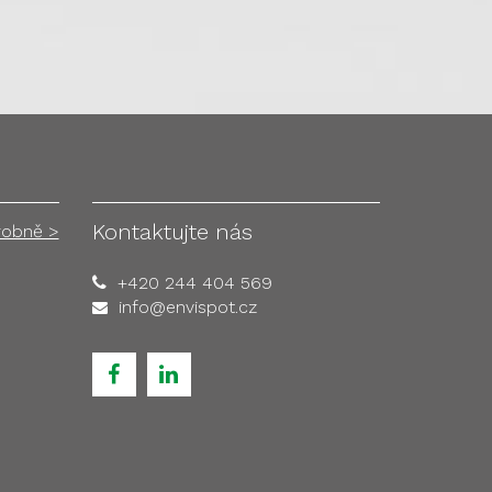
Kontaktujte nás
robně >
+420 244 404 569
info@envispot.cz