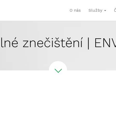
O nás
Služby
lné znečištění | EN