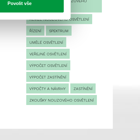
PROVOZNÍ DENÍK NOUZOVÉHO
Povolit vše
OSVĚTLENÍ
REVIZE NOUZOVÉHO OSVĚTLENÍ
ŘÍZENÍ
SPEKTRUM
UMĚLÉ OSVĚTLENÍ
VEŘEJNÉ OSVĚTLENÍ
VÝPOČET OSVĚTLENÍ
VÝPOČET ZASTÍNĚNÍ
VÝPOČTY A NÁVRHY
ZASTÍNĚNÍ
ZKOUŠKY NOUZOVÉHO OSVĚTLENÍ