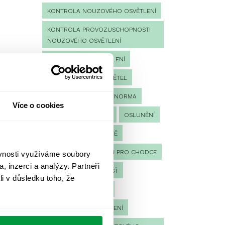
KONTROLA NOUZOVÉHO OSVĚTLENÍ
KONTROLA PROVOZUSCHOPNOSTI
NOUZOVÉHO OSVĚTLENÍ
LED NOUZOVÉ OSVĚTLENÍ
MĚŘENÍ
MĚŘENÍ SVĚTEL
NÁVRH OSVĚTLENÍ
NORMA
Více o cookies
NOUZOVÉ OSVĚTLENÍ
OSLUNĚNÍ
OSVĚTLENÍ PRACOVIŠTĚ
OSVĚTLENÍ PŘECHODŮ PRO CHODCE
ěvnosti využíváme soubory
, inzerci a analýzy. Partneři
OSVĚTLENÍ SPORTOVIŠŤ
li v důsledku toho, že
POULIČNÍ OSVĚTLENÍ
PROTIPANICKÉ OSVĚTLENÍ