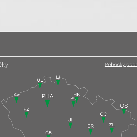
čky
Pobočky pod