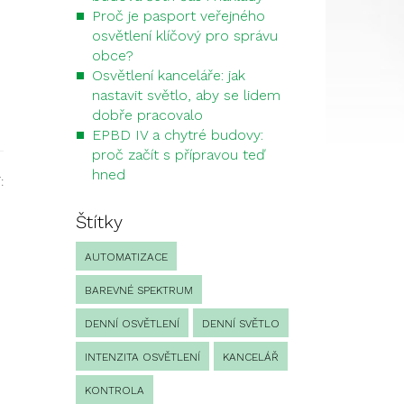
Proč je pasport veřejného
osvětlení klíčový pro správu
obce?
Osvětlení kanceláře: jak
nastavit světlo, aby se lidem
dobře pracovalo
EPBD IV a chytré budovy:
proč začít s přípravou teď
hned
:
Štítky
AUTOMATIZACE
BAREVNÉ SPEKTRUM
DENNÍ OSVĚTLENÍ
DENNÍ SVĚTLO
INTENZITA OSVĚTLENÍ
KANCELÁŘ
KONTROLA