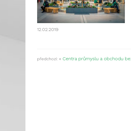
12.02.2019
«
Centra průmyslu a obchodu bez
předchozí: