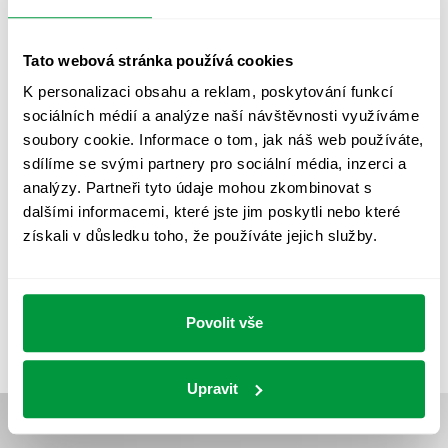
OSVĚTLENÍ PŘECHODŮ PRO CHODCE
OSVĚTLENÍ SPORTOVIŠŤ
POULIČNÍ OSVĚTLENÍ
Tato webová stránka používá cookies
PROTIPANICKÉ OSVĚTLENÍ
K personalizaci obsahu a reklam, poskytování funkcí
sociálních médií a analýze naší návštěvnosti využíváme
PROVOZNÍ DENÍK NOUZOVÉHO OSVĚTLENÍ
soubory cookie. Informace o tom, jak náš web používáte,
REVIZE NOUZOVÉHO OSVĚTLENÍ
ŘÍZENÍ
SPEKTRUM
sdílíme se svými partnery pro sociální média, inzerci a
analýzy. Partneři tyto údaje mohou zkombinovat s
UMĚLÉ OSVĚTLENÍ
VEŘEJNÉ OSVĚTLENÍ
dalšími informacemi, které jste jim poskytli nebo které
VÝPOČET OSVĚTLENÍ
VÝPOČET ZASTÍNĚNÍ
získali v důsledku toho, že používáte jejich služby.
VÝPOČTY A NÁVRHY
ZASTÍNĚNÍ
ZKOUŠKY NOUZOVÉHO OSVĚTLENÍ
Povolit vše
Upravit