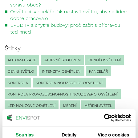
správu obce?
Osvětlení kanceláře: jak nastavit světlo, aby se lidem
dobře pracovalo
EPBD IV a chytré budovy: proč začít s přípravou
teď hned
Štítky
AUTOMATIZACE
BAREVNÉ SPEKTRUM
DENNÍ OSVĚTLENÍ
DENNÍ SVĚTLO
INTENZITA OSVĚTLENÍ
KANCELÁŘ
KONTROLA
KONTROLA NOUZOVÉHO OSVĚTLENÍ
KONTROLA PROVOZUSCHOPNOSTI NOUZOVÉHO OSVĚTLENÍ
LED NOUZOVÉ OSVĚTLENÍ
MĚŘENÍ
MĚŘENÍ SVĚTEL
NÁVRH OSVĚTLENÍ
NORMA
NOUZOVÉ OSVĚTLENÍ
OSLUNĚNÍ
OSVĚTLENÍ PRACOVIŠTĚ
Souhlas
Detaily
Více o cookies