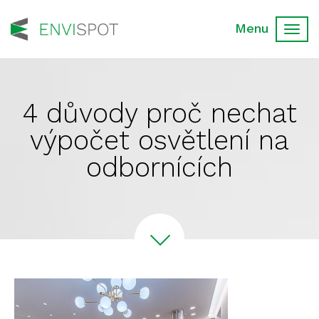
Toggl
navig
4 důvody proč nechat
výpočet osvětlení na
odbornících