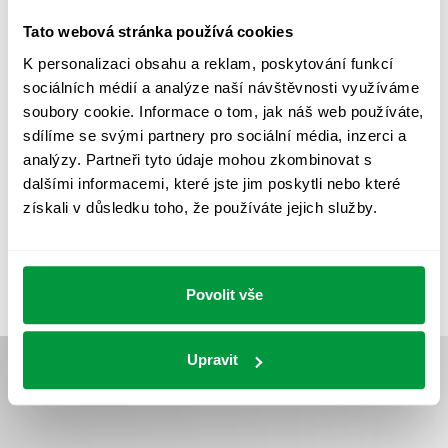
PROTIPANICKÉ OSVĚTLENÍ
Tato webová stránka používá cookies
PROVOZNÍ DENÍK NOUZOVÉHO OSVĚTLENÍ
K personalizaci obsahu a reklam, poskytování funkcí
sociálních médií a analýze naší návštěvnosti využíváme
REVIZE NOUZOVÉHO OSVĚTLENÍ
ŘÍZENÍ
SPEKTRUM
soubory cookie. Informace o tom, jak náš web používáte,
sdílíme se svými partnery pro sociální média, inzerci a
UMĚLÉ OSVĚTLENÍ
VEŘEJNÉ OSVĚTLENÍ
analýzy. Partneři tyto údaje mohou zkombinovat s
VÝPOČET OSVĚTLENÍ
VÝPOČET ZASTÍNĚNÍ
dalšími informacemi, které jste jim poskytli nebo které
získali v důsledku toho, že používáte jejich služby.
VÝPOČTY A NÁVRHY
ZASTÍNĚNÍ
ZKOUŠKY NOUZOVÉHO OSVĚTLENÍ
Povolit vše
Upravit