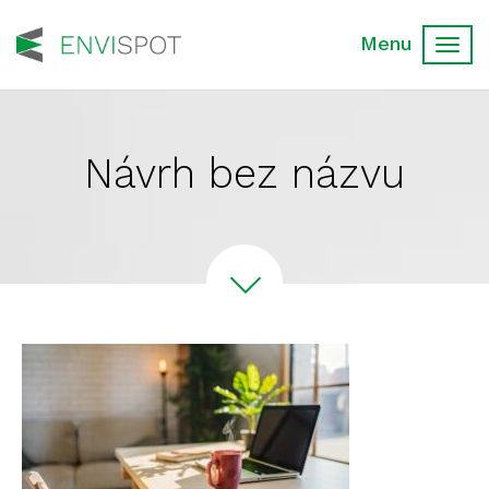
Toggl
navig
Návrh bez názvu