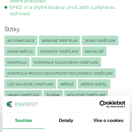
dobře pracovalo
EPBD IV a chytré budovy: proč začít s přípravou
teď hned
Štítky
AUTOMATIZACE
BAREVNÉ SPEKTRUM
DENNÍ OSVĚTLENÍ
DENNÍ SVĚTLO
INTENZITA OSVĚTLENÍ
KANCELÁŘ
KONTROLA
KONTROLA NOUZOVÉHO OSVĚTLENÍ
KONTROLA PROVOZUSCHOPNOSTI NOUZOVÉHO OSVĚTLENÍ
LED NOUZOVÉ OSVĚTLENÍ
MĚŘENÍ
MĚŘENÍ SVĚTEL
NÁVRH OSVĚTLENÍ
NORMA
NOUZOVÉ OSVĚTLENÍ
OSLUNĚNÍ
OSVĚTLENÍ PRACOVIŠTĚ
OSVĚTLENÍ PŘECHODŮ PRO CHODCE
Souhlas
Detaily
Více o cookies
OSVĚTLENÍ SPORTOVIŠŤ
POULIČNÍ OSVĚTLENÍ