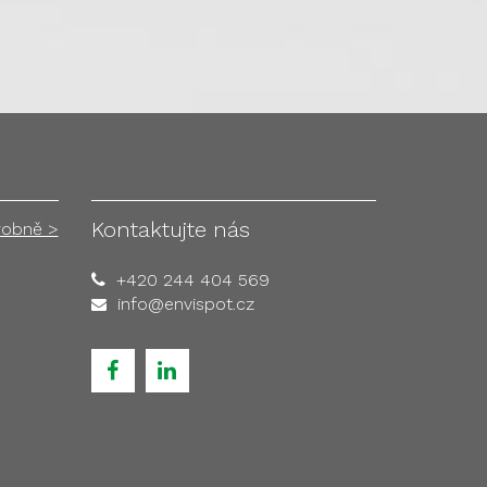
Kontaktujte nás
robně >
+420 244 404 569
info@envispot.cz