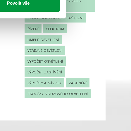
PROVOZNÍ DENÍK NOUZOVÉHO
Povolit vše
OSVĚTLENÍ
REVIZE NOUZOVÉHO OSVĚTLENÍ
ŘÍZENÍ
SPEKTRUM
UMĚLÉ OSVĚTLENÍ
VEŘEJNÉ OSVĚTLENÍ
VÝPOČET OSVĚTLENÍ
VÝPOČET ZASTÍNĚNÍ
VÝPOČTY A NÁVRHY
ZASTÍNĚNÍ
ZKOUŠKY NOUZOVÉHO OSVĚTLENÍ