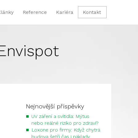
Články
Reference
Kariéra
Kontakt
Envispot
Nejnovější příspěvky
UV záření a svítidla: Mýtus
nebo reálné riziko pro zdraví?
Loxone pro firmy: Když chytrá
budova šetří čas i náklady