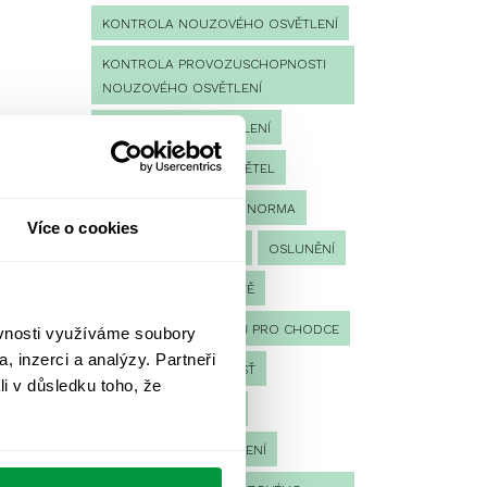
KONTROLA NOUZOVÉHO OSVĚTLENÍ
KONTROLA PROVOZUSCHOPNOSTI
NOUZOVÉHO OSVĚTLENÍ
LED NOUZOVÉ OSVĚTLENÍ
MĚŘENÍ
MĚŘENÍ SVĚTEL
NÁVRH OSVĚTLENÍ
NORMA
Více o cookies
NOUZOVÉ OSVĚTLENÍ
OSLUNĚNÍ
OSVĚTLENÍ PRACOVIŠTĚ
OSVĚTLENÍ PŘECHODŮ PRO CHODCE
ěvnosti využíváme soubory
, inzerci a analýzy. Partneři
OSVĚTLENÍ SPORTOVIŠŤ
li v důsledku toho, že
POULIČNÍ OSVĚTLENÍ
PROTIPANICKÉ OSVĚTLENÍ