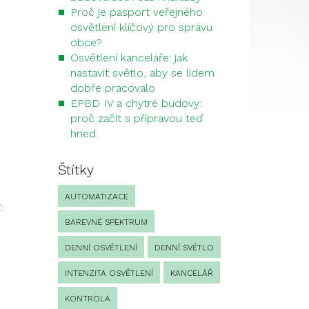
Proč je pasport veřejného
osvětlení klíčový pro správu
obce?
Osvětlení kanceláře: jak
nastavit světlo, aby se lidem
dobře pracovalo
EPBD IV a chytré budovy:
proč začít s přípravou teď
hned
Štítky
AUTOMATIZACE
:
BAREVNÉ SPEKTRUM
DENNÍ OSVĚTLENÍ
DENNÍ SVĚTLO
INTENZITA OSVĚTLENÍ
KANCELÁŘ
KONTROLA