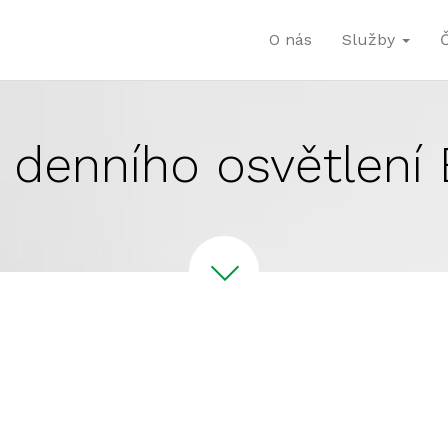
O nás
Služby
 denního osvětlení 