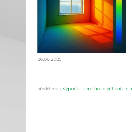
26.08.2025
«
Výpočet denního osvětlení a si
předchozí: