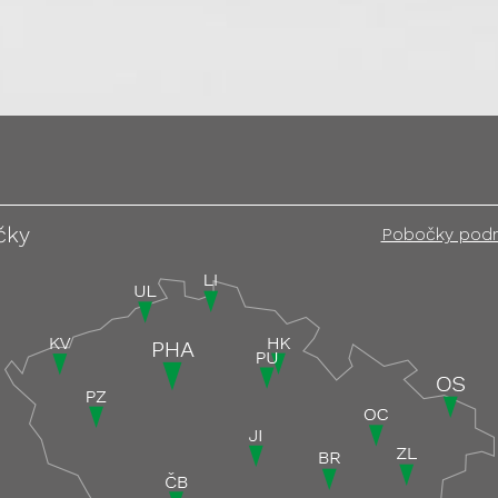
čky
Pobočky pod