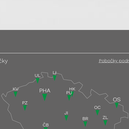
čky
Pobočky pod