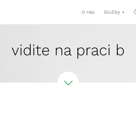
O nás
Služby
vidite na praci b