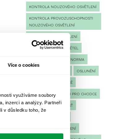
KONTROLA NOUZOVÉHO OSVĚTLENÍ
KONTROLA PROVOZUSCHOPNOSTI
NOUZOVÉHO OSVĚTLENÍ
LED NOUZOVÉ OSVĚTLENÍ
MĚŘENÍ
MĚŘENÍ SVĚTEL
NÁVRH OSVĚTLENÍ
NORMA
Více o cookies
NOUZOVÉ OSVĚTLENÍ
OSLUNĚNÍ
OSVĚTLENÍ PRACOVIŠTĚ
OSVĚTLENÍ PŘECHODŮ PRO CHODCE
ěvnosti využíváme soubory
, inzerci a analýzy. Partneři
OSVĚTLENÍ SPORTOVIŠŤ
li v důsledku toho, že
POULIČNÍ OSVĚTLENÍ
PROTIPANICKÉ OSVĚTLENÍ