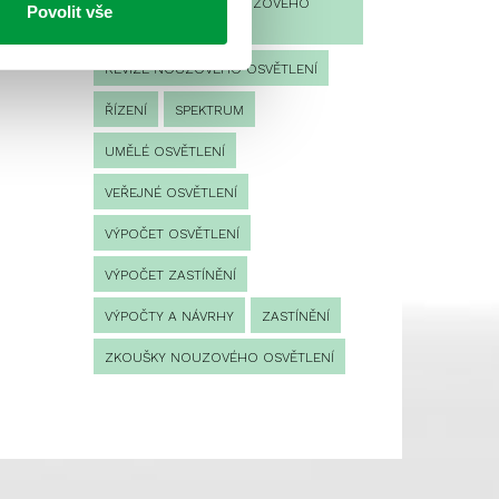
PROVOZNÍ DENÍK NOUZOVÉHO
Povolit vše
OSVĚTLENÍ
REVIZE NOUZOVÉHO OSVĚTLENÍ
ŘÍZENÍ
SPEKTRUM
UMĚLÉ OSVĚTLENÍ
VEŘEJNÉ OSVĚTLENÍ
VÝPOČET OSVĚTLENÍ
VÝPOČET ZASTÍNĚNÍ
VÝPOČTY A NÁVRHY
ZASTÍNĚNÍ
ZKOUŠKY NOUZOVÉHO OSVĚTLENÍ