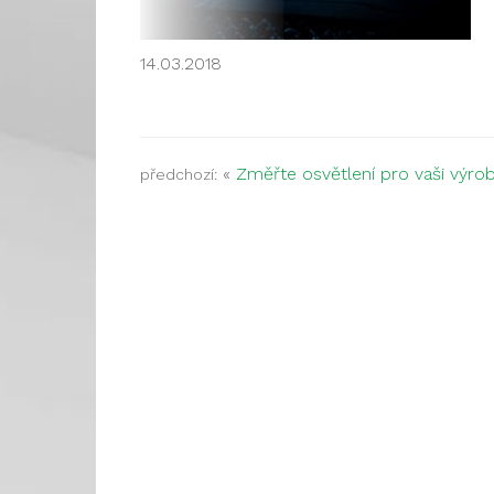
14.03.2018
«
Změřte osvětlení pro vaši výrob
předchozí: