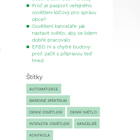
Proč je pasport veřejného
osvětlení klíčový pro správu
obce?
Osvětlení kanceláře: jak
nastavit světlo, aby se lidem
dobře pracovalo
EPBD IV a chytré budovy:
:
proč začít s přípravou teď
hned
Štítky
AUTOMATIZACE
BAREVNÉ SPEKTRUM
DENNÍ OSVĚTLENÍ
DENNÍ SVĚTLO
INTENZITA OSVĚTLENÍ
KANCELÁŘ
KONTROLA