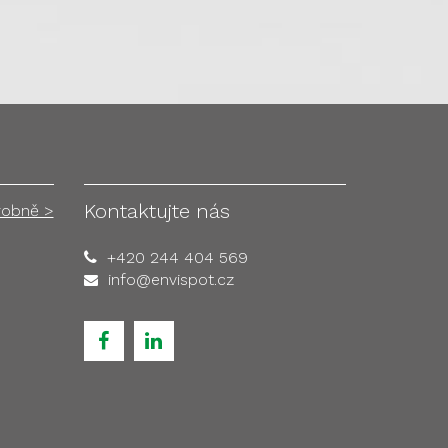
Kontaktujte nás
robně >
+420 244 404 569
info@envispot.cz