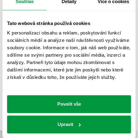
Souhlas
Detaily
Více o cookies
OSVĚTLENÍ PŘECHODŮ PRO CHODCE
OSVĚTLENÍ SPORTOVIŠŤ
POULIČNÍ OSVĚTLENÍ
Tato webová stránka používá cookies
K personalizaci obsahu a reklam, poskytování funkcí
PROTIPANICKÉ OSVĚTLENÍ
sociálních médií a analýze naší návštěvnosti využíváme
PROVOZNÍ DENÍK NOUZOVÉHO OSVĚTLENÍ
soubory cookie. Informace o tom, jak náš web používáte,
sdílíme se svými partnery pro sociální média, inzerci a
REVIZE NOUZOVÉHO OSVĚTLENÍ
ŘÍZENÍ
SPEKTRUM
analýzy. Partneři tyto údaje mohou zkombinovat s
UMĚLÉ OSVĚTLENÍ
VEŘEJNÉ OSVĚTLENÍ
dalšími informacemi, které jste jim poskytli nebo které
získali v důsledku toho, že používáte jejich služby.
VÝPOČET OSVĚTLENÍ
VÝPOČET ZASTÍNĚNÍ
VÝPOČTY A NÁVRHY
ZASTÍNĚNÍ
ZKOUŠKY NOUZOVÉHO OSVĚTLENÍ
Povolit vše
Upravit