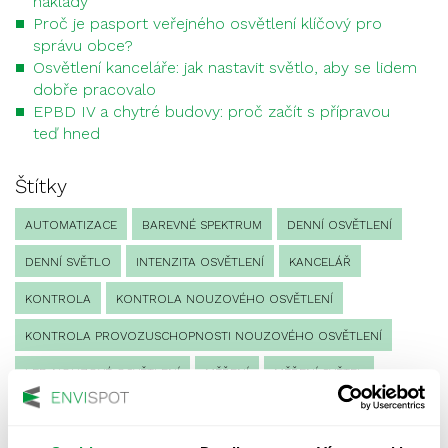
náklady
Proč je pasport veřejného osvětlení klíčový pro
správu obce?
Osvětlení kanceláře: jak nastavit světlo, aby se lidem
dobře pracovalo
EPBD IV a chytré budovy: proč začít s přípravou
teď hned
Štítky
AUTOMATIZACE
BAREVNÉ SPEKTRUM
DENNÍ OSVĚTLENÍ
DENNÍ SVĚTLO
INTENZITA OSVĚTLENÍ
KANCELÁŘ
KONTROLA
KONTROLA NOUZOVÉHO OSVĚTLENÍ
KONTROLA PROVOZUSCHOPNOSTI NOUZOVÉHO OSVĚTLENÍ
LED NOUZOVÉ OSVĚTLENÍ
MĚŘENÍ
MĚŘENÍ SVĚTEL
NÁVRH OSVĚTLENÍ
NORMA
NOUZOVÉ OSVĚTLENÍ
OSLUNĚNÍ
OSVĚTLENÍ PRACOVIŠTĚ