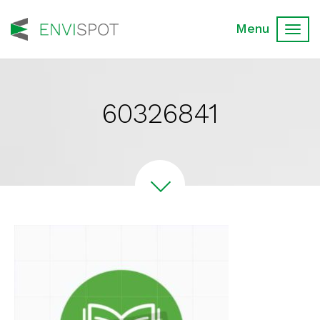
Toggl
navig
60326841