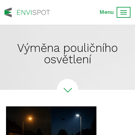
Toggl
navig
Výměna pouličního
osvětlení