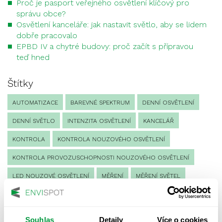
Proč je pasport veřejného osvětlení klíčový pro
správu obce?
Osvětlení kanceláře: jak nastavit světlo, aby se lidem
dobře pracovalo
EPBD IV a chytré budovy: proč začít s přípravou
teď hned
Štítky
AUTOMATIZACE
BAREVNÉ SPEKTRUM
DENNÍ OSVĚTLENÍ
DENNÍ SVĚTLO
INTENZITA OSVĚTLENÍ
KANCELÁŘ
KONTROLA
KONTROLA NOUZOVÉHO OSVĚTLENÍ
KONTROLA PROVOZUSCHOPNOSTI NOUZOVÉHO OSVĚTLENÍ
LED NOUZOVÉ OSVĚTLENÍ
MĚŘENÍ
MĚŘENÍ SVĚTEL
NÁVRH OSVĚTLENÍ
NORMA
NOUZOVÉ OSVĚTLENÍ
OSLUNĚNÍ
OSVĚTLENÍ PRACOVIŠTĚ
Souhlas
Detaily
Více o cookies