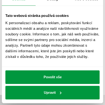
OSVĚTLENÍ PŘECHODŮ PRO CHODCE
OSVĚTLENÍ SPORTOVIŠŤ
POULIČNÍ OSVĚTLENÍ
Tato webová stránka používá cookies
PROTIPANICKÉ OSVĚTLENÍ
K personalizaci obsahu a reklam, poskytování funkcí
sociálních médií a analýze naší návštěvnosti využíváme
PROVOZNÍ DENÍK NOUZOVÉHO OSVĚTLENÍ
soubory cookie. Informace o tom, jak náš web používáte,
REVIZE NOUZOVÉHO OSVĚTLENÍ
ŘÍZENÍ
SPEKTRUM
sdílíme se svými partnery pro sociální média, inzerci a
analýzy. Partneři tyto údaje mohou zkombinovat s
UMĚLÉ OSVĚTLENÍ
VEŘEJNÉ OSVĚTLENÍ
dalšími informacemi, které jste jim poskytli nebo které
VÝPOČET OSVĚTLENÍ
VÝPOČET ZASTÍNĚNÍ
získali v důsledku toho, že používáte jejich služby.
VÝPOČTY A NÁVRHY
ZASTÍNĚNÍ
ZKOUŠKY NOUZOVÉHO OSVĚTLENÍ
Povolit vše
Upravit