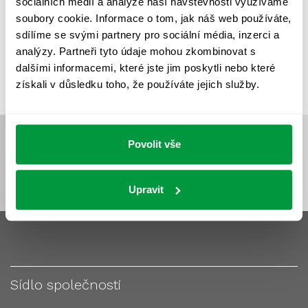
sociálních médií a analýze naší návštěvnosti využíváme
VÝPOČET OSVĚTLENÍ
VÝPOČET ZASTÍNĚNÍ
soubory cookie. Informace o tom, jak náš web používáte,
VÝPOČTY A NÁVRHY
ZASTÍNĚNÍ
sdílíme se svými partnery pro sociální média, inzerci a
analýzy. Partneři tyto údaje mohou zkombinovat s
ZKOUŠKY NOUZOVÉHO OSVĚTLENÍ
dalšími informacemi, které jste jim poskytli nebo které
získali v důsledku toho, že používáte jejich služby.
Povolit vše
Upravit
Sídlo společnosti