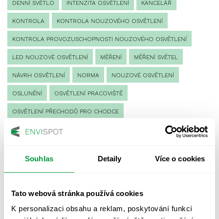
DENNÍ SVĚTLO
INTENZITA OSVĚTLENÍ
KANCELÁŘ
KONTROLA
KONTROLA NOUZOVÉHO OSVĚTLENÍ
KONTROLA PROVOZUSCHOPNOSTI NOUZOVÉHO OSVĚTLENÍ
LED NOUZOVÉ OSVĚTLENÍ
MĚŘENÍ
MĚŘENÍ SVĚTEL
NÁVRH OSVĚTLENÍ
NORMA
NOUZOVÉ OSVĚTLENÍ
OSLUNĚNÍ
OSVĚTLENÍ PRACOVIŠTĚ
OSVĚTLENÍ PŘECHODŮ PRO CHODCE
OSVĚTLENÍ SPORTOVIŠŤ
POULIČNÍ OSVĚTLENÍ
PROTIPANICKÉ OSVĚTLENÍ
Souhlas
Detaily
Více o cookies
PROVOZNÍ DENÍK NOUZOVÉHO OSVĚTLENÍ
REVIZE NOUZOVÉHO OSVĚTLENÍ
ŘÍZENÍ
SPEKTRUM
Tato webová stránka používá cookies
UMĚLÉ OSVĚTLENÍ
VEŘEJNÉ OSVĚTLENÍ
K personalizaci obsahu a reklam, poskytování funkcí