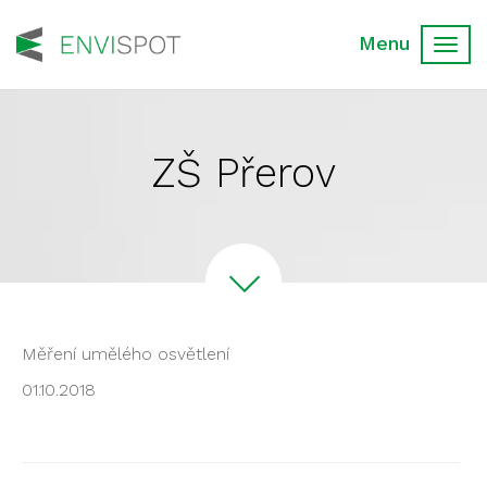
Toggl
navig
ZŠ Přerov
Měření umělého osvětlení
01.10.2018