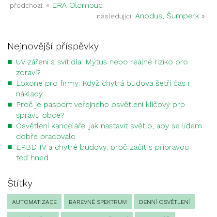
«
ERA Olomouc
předchozí:
Anodus, Šumperk
»
následující:
Nejnovější příspěvky
UV záření a svítidla: Mýtus nebo reálné riziko pro
zdraví?
Loxone pro firmy: Když chytrá budova šetří čas i
náklady
Proč je pasport veřejného osvětlení klíčový pro
správu obce?
Osvětlení kanceláře: jak nastavit světlo, aby se lidem
dobře pracovalo
EPBD IV a chytré budovy: proč začít s přípravou
teď hned
Štítky
AUTOMATIZACE
BAREVNÉ SPEKTRUM
DENNÍ OSVĚTLENÍ