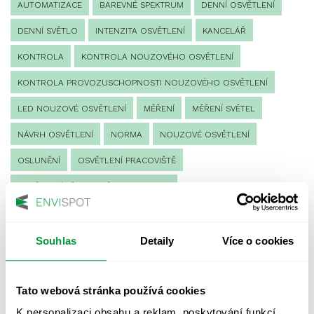
AUTOMATIZACE
BAREVNÉ SPEKTRUM
DENNÍ OSVĚTLENÍ
DENNÍ SVĚTLO
INTENZITA OSVĚTLENÍ
KANCELÁŘ
KONTROLA
KONTROLA NOUZOVÉHO OSVĚTLENÍ
KONTROLA PROVOZUSCHOPNOSTI NOUZOVÉHO OSVĚTLENÍ
LED NOUZOVÉ OSVĚTLENÍ
MĚŘENÍ
MĚŘENÍ SVĚTEL
NÁVRH OSVĚTLENÍ
NORMA
NOUZOVÉ OSVĚTLENÍ
OSLUNĚNÍ
OSVĚTLENÍ PRACOVIŠTĚ
OSVĚTLENÍ PŘECHODŮ PRO CHODCE
OSVĚTLENÍ SPORTOVIŠŤ
POULIČNÍ OSVĚTLENÍ
PROTIPANICKÉ OSVĚTLENÍ
Souhlas
Detaily
Více o cookies
PROVOZNÍ DENÍK NOUZOVÉHO OSVĚTLENÍ
Tato webová stránka používá cookies
REVIZE NOUZOVÉHO OSVĚTLENÍ
ŘÍZENÍ
SPEKTRUM
K personalizaci obsahu a reklam, poskytování funkcí