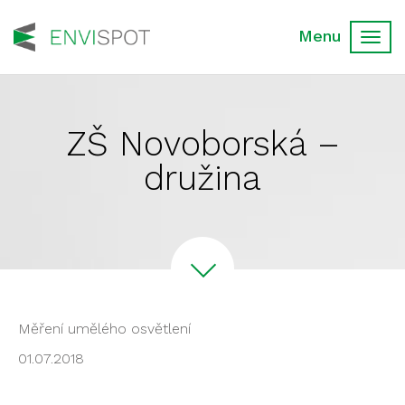
Toggl
navig
ZŠ Novoborská –
družina
Měření umělého osvětlení
01.07.2018