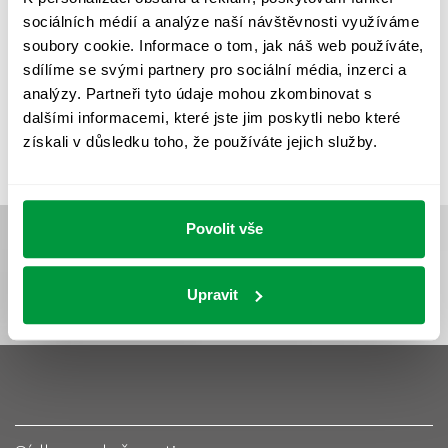
UMĚLÉ OSVĚTLENÍ
VEŘEJNÉ OSVĚTLENÍ
sociálních médií a analýze naší návštěvnosti využíváme
VÝPOČET OSVĚTLENÍ
VÝPOČET ZASTÍNĚNÍ
soubory cookie. Informace o tom, jak náš web používáte,
sdílíme se svými partnery pro sociální média, inzerci a
VÝPOČTY A NÁVRHY
ZASTÍNĚNÍ
analýzy. Partneři tyto údaje mohou zkombinovat s
ZKOUŠKY NOUZOVÉHO OSVĚTLENÍ
dalšími informacemi, které jste jim poskytli nebo které
získali v důsledku toho, že používáte jejich služby.
Povolit vše
Upravit