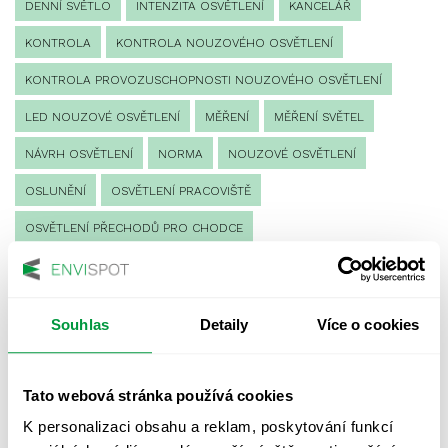
DENNÍ SVĚTLO
INTENZITA OSVĚTLENÍ
KANCELÁŘ
KONTROLA
KONTROLA NOUZOVÉHO OSVĚTLENÍ
KONTROLA PROVOZUSCHOPNOSTI NOUZOVÉHO OSVĚTLENÍ
LED NOUZOVÉ OSVĚTLENÍ
MĚŘENÍ
MĚŘENÍ SVĚTEL
NÁVRH OSVĚTLENÍ
NORMA
NOUZOVÉ OSVĚTLENÍ
OSLUNĚNÍ
OSVĚTLENÍ PRACOVIŠTĚ
OSVĚTLENÍ PŘECHODŮ PRO CHODCE
OSVĚTLENÍ SPORTOVIŠŤ
POULIČNÍ OSVĚTLENÍ
PROTIPANICKÉ OSVĚTLENÍ
Souhlas
Detaily
Více o cookies
PROVOZNÍ DENÍK NOUZOVÉHO OSVĚTLENÍ
REVIZE NOUZOVÉHO OSVĚTLENÍ
ŘÍZENÍ
SPEKTRUM
Tato webová stránka používá cookies
UMĚLÉ OSVĚTLENÍ
VEŘEJNÉ OSVĚTLENÍ
K personalizaci obsahu a reklam, poskytování funkcí