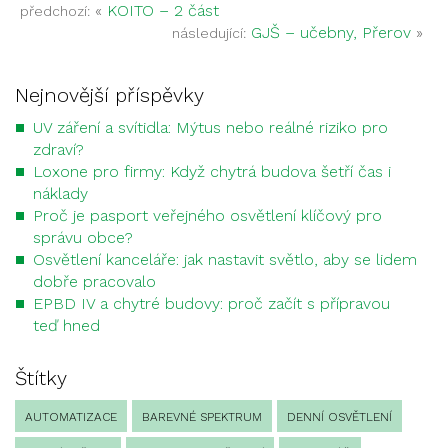
«
KOITO – 2 část
předchozí:
GJŠ – učebny, Přerov
»
následující:
Nejnovější příspěvky
UV záření a svítidla: Mýtus nebo reálné riziko pro
zdraví?
Loxone pro firmy: Když chytrá budova šetří čas i
náklady
Proč je pasport veřejného osvětlení klíčový pro
správu obce?
Osvětlení kanceláře: jak nastavit světlo, aby se lidem
dobře pracovalo
EPBD IV a chytré budovy: proč začít s přípravou
teď hned
Štítky
AUTOMATIZACE
BAREVNÉ SPEKTRUM
DENNÍ OSVĚTLENÍ