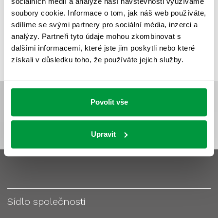
sociálních médií a analýze naší návštěvnosti využíváme
VÝPOČET OSVĚTLENÍ
VÝPOČET ZASTÍNĚNÍ
soubory cookie. Informace o tom, jak náš web používáte,
VÝPOČTY A NÁVRHY
ZASTÍNĚNÍ
sdílíme se svými partnery pro sociální média, inzerci a
analýzy. Partneři tyto údaje mohou zkombinovat s
ZKOUŠKY NOUZOVÉHO OSVĚTLENÍ
dalšími informacemi, které jste jim poskytli nebo které
získali v důsledku toho, že používáte jejich služby.
Povolit vše
Upravit
Sídlo společnosti