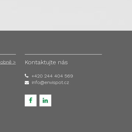
Kontaktujte nás
robně >
+420 244 404 569
info@envispot.cz