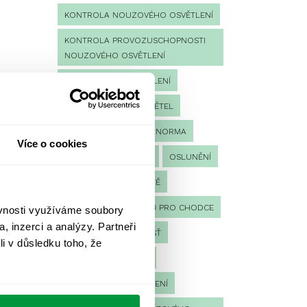
KONTROLA NOUZOVÉHO OSVĚTLENÍ
KONTROLA PROVOZUSCHOPNOSTI
NOUZOVÉHO OSVĚTLENÍ
LED NOUZOVÉ OSVĚTLENÍ
MĚŘENÍ
MĚŘENÍ SVĚTEL
NÁVRH OSVĚTLENÍ
NORMA
Více o cookies
NOUZOVÉ OSVĚTLENÍ
OSLUNĚNÍ
OSVĚTLENÍ PRACOVIŠTĚ
OSVĚTLENÍ PŘECHODŮ PRO CHODCE
ěvnosti využíváme soubory
, inzerci a analýzy. Partneři
OSVĚTLENÍ SPORTOVIŠŤ
li v důsledku toho, že
POULIČNÍ OSVĚTLENÍ
PROTIPANICKÉ OSVĚTLENÍ