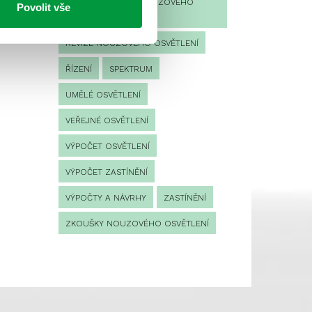
PROVOZNÍ DENÍK NOUZOVÉHO
Povolit vše
OSVĚTLENÍ
REVIZE NOUZOVÉHO OSVĚTLENÍ
ŘÍZENÍ
SPEKTRUM
UMĚLÉ OSVĚTLENÍ
VEŘEJNÉ OSVĚTLENÍ
VÝPOČET OSVĚTLENÍ
VÝPOČET ZASTÍNĚNÍ
VÝPOČTY A NÁVRHY
ZASTÍNĚNÍ
ZKOUŠKY NOUZOVÉHO OSVĚTLENÍ