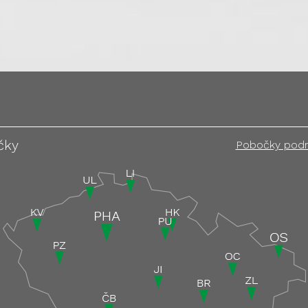
čky
Pobočky pod