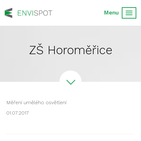
Toggl
navig
ZŠ Horoměřice
Měření umělého osvětlení
01.07.2017