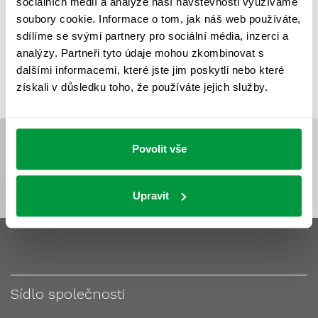
sociálních médií a analýze naší návštěvnosti využíváme
VÝPOČET OSVĚTLENÍ
VÝPOČET ZASTÍNĚNÍ
soubory cookie. Informace o tom, jak náš web používáte,
VÝPOČTY A NÁVRHY
ZASTÍNĚNÍ
sdílíme se svými partnery pro sociální média, inzerci a
analýzy. Partneři tyto údaje mohou zkombinovat s
ZKOUŠKY NOUZOVÉHO OSVĚTLENÍ
dalšími informacemi, které jste jim poskytli nebo které
získali v důsledku toho, že používáte jejich služby.
Povolit vše
Upravit
Sídlo společnosti