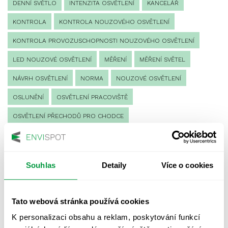
DENNÍ SVĚTLO
INTENZITA OSVĚTLENÍ
KANCELÁŘ
KONTROLA
KONTROLA NOUZOVÉHO OSVĚTLENÍ
KONTROLA PROVOZUSCHOPNOSTI NOUZOVÉHO OSVĚTLENÍ
LED NOUZOVÉ OSVĚTLENÍ
MĚŘENÍ
MĚŘENÍ SVĚTEL
NÁVRH OSVĚTLENÍ
NORMA
NOUZOVÉ OSVĚTLENÍ
OSLUNĚNÍ
OSVĚTLENÍ PRACOVIŠTĚ
OSVĚTLENÍ PŘECHODŮ PRO CHODCE
OSVĚTLENÍ SPORTOVIŠŤ
POULIČNÍ OSVĚTLENÍ
PROTIPANICKÉ OSVĚTLENÍ
Souhlas
Detaily
Více o cookies
PROVOZNÍ DENÍK NOUZOVÉHO OSVĚTLENÍ
REVIZE NOUZOVÉHO OSVĚTLENÍ
ŘÍZENÍ
SPEKTRUM
Tato webová stránka používá cookies
UMĚLÉ OSVĚTLENÍ
VEŘEJNÉ OSVĚTLENÍ
K personalizaci obsahu a reklam, poskytování funkcí