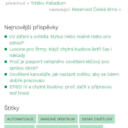
«
Tchibo Palladium
předchozí:
Reserved Česká Brno
»
následující:
Nejnovější příspěvky
UV záření a svítidla: Mýtus nebo reálné riziko pro
zdraví?
Loxone pro firmy: Když chytrá budova šetří čas i
náklady
Proč je pasport veřejného osvětlení klíčový pro
správu obce?
Osvětlení kanceláře: jak nastavit světlo, aby se lidem
dobře pracovalo
EPBD IV a chytré budovy: proč začít s přípravou
teď hned
Štítky
AUTOMATIZACE
BAREVNÉ SPEKTRUM
DENNÍ OSVĚTLENÍ