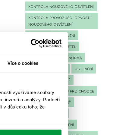
KONTROLA NOUZOVÉHO OSVĚTLENÍ
KONTROLA PROVOZUSCHOPNOSTI
NOUZOVÉHO OSVĚTLENÍ
LED NOUZOVÉ OSVĚTLENÍ
MĚŘENÍ
MĚŘENÍ SVĚTEL
NÁVRH OSVĚTLENÍ
NORMA
Více o cookies
NOUZOVÉ OSVĚTLENÍ
OSLUNĚNÍ
OSVĚTLENÍ PRACOVIŠTĚ
OSVĚTLENÍ PŘECHODŮ PRO CHODCE
ěvnosti využíváme soubory
, inzerci a analýzy. Partneři
OSVĚTLENÍ SPORTOVIŠŤ
li v důsledku toho, že
POULIČNÍ OSVĚTLENÍ
PROTIPANICKÉ OSVĚTLENÍ