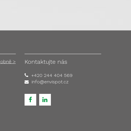
Kontaktujte nás
robně >
+420 244 404 569
info@envispot.cz