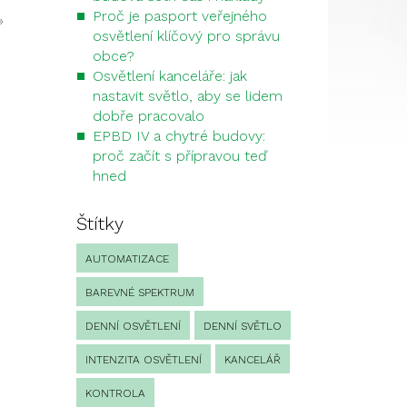
Proč je pasport veřejného
»
osvětlení klíčový pro správu
obce?
Osvětlení kanceláře: jak
nastavit světlo, aby se lidem
dobře pracovalo
EPBD IV a chytré budovy:
proč začít s přípravou teď
hned
Štítky
AUTOMATIZACE
BAREVNÉ SPEKTRUM
DENNÍ OSVĚTLENÍ
DENNÍ SVĚTLO
INTENZITA OSVĚTLENÍ
KANCELÁŘ
KONTROLA