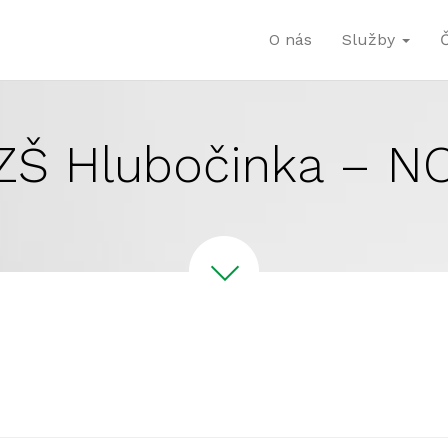
O nás
Služby
ZŠ Hlubočinka – N