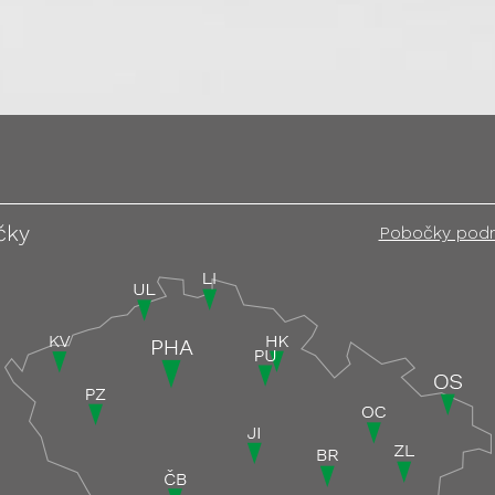
čky
Pobočky pod