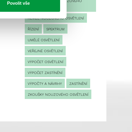
PROVOZNÍ DENÍK NOUZOVÉHO
Povolit vše
OSVĚTLENÍ
REVIZE NOUZOVÉHO OSVĚTLENÍ
ŘÍZENÍ
SPEKTRUM
UMĚLÉ OSVĚTLENÍ
VEŘEJNÉ OSVĚTLENÍ
VÝPOČET OSVĚTLENÍ
VÝPOČET ZASTÍNĚNÍ
VÝPOČTY A NÁVRHY
ZASTÍNĚNÍ
ZKOUŠKY NOUZOVÉHO OSVĚTLENÍ