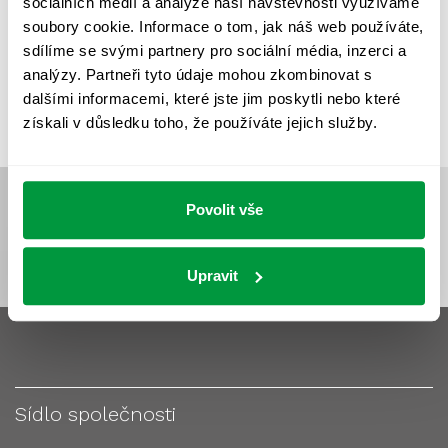
sociálních médií a analýze naší návštěvnosti využíváme
VÝPOČET OSVĚTLENÍ
VÝPOČET ZASTÍNĚNÍ
soubory cookie. Informace o tom, jak náš web používáte,
VÝPOČTY A NÁVRHY
ZASTÍNĚNÍ
sdílíme se svými partnery pro sociální média, inzerci a
analýzy. Partneři tyto údaje mohou zkombinovat s
ZKOUŠKY NOUZOVÉHO OSVĚTLENÍ
dalšími informacemi, které jste jim poskytli nebo které
získali v důsledku toho, že používáte jejich služby.
Povolit vše
Upravit
Sídlo společnosti