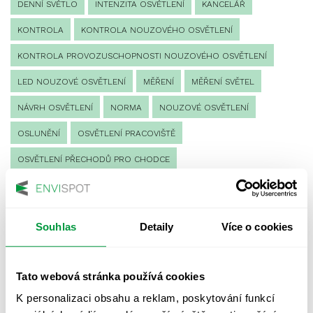
DENNÍ SVĚTLO
INTENZITA OSVĚTLENÍ
KANCELÁŘ
KONTROLA
KONTROLA NOUZOVÉHO OSVĚTLENÍ
KONTROLA PROVOZUSCHOPNOSTI NOUZOVÉHO OSVĚTLENÍ
LED NOUZOVÉ OSVĚTLENÍ
MĚŘENÍ
MĚŘENÍ SVĚTEL
NÁVRH OSVĚTLENÍ
NORMA
NOUZOVÉ OSVĚTLENÍ
OSLUNĚNÍ
OSVĚTLENÍ PRACOVIŠTĚ
OSVĚTLENÍ PŘECHODŮ PRO CHODCE
OSVĚTLENÍ SPORTOVIŠŤ
POULIČNÍ OSVĚTLENÍ
PROTIPANICKÉ OSVĚTLENÍ
Souhlas
Detaily
Více o cookies
PROVOZNÍ DENÍK NOUZOVÉHO OSVĚTLENÍ
REVIZE NOUZOVÉHO OSVĚTLENÍ
ŘÍZENÍ
SPEKTRUM
Tato webová stránka používá cookies
UMĚLÉ OSVĚTLENÍ
VEŘEJNÉ OSVĚTLENÍ
K personalizaci obsahu a reklam, poskytování funkcí