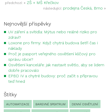
«
ZŠ + MŠ Křečkov
předchozí:
prodejna Česká, Brno
»
následující:
Nejnovější příspěvky
UV záření a svítidla: Mýtus nebo reálné riziko pro
zdraví?
Loxone pro firmy: Když chytrá budova šetří čas i
náklady
Proč je pasport veřejného osvětlení klíčový pro
správu obce?
Osvětlení kanceláře: jak nastavit světlo, aby se lidem
dobře pracovalo
EPBD IV a chytré budovy: proč začít s přípravou
teď hned
Štítky
AUTOMATIZACE
BAREVNÉ SPEKTRUM
DENNÍ OSVĚTLENÍ