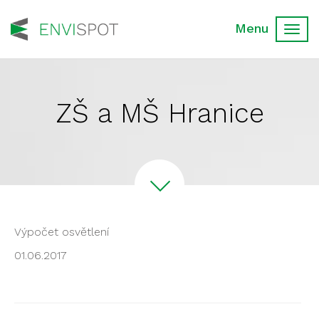
Toggl
navig
ZŠ a MŠ Hranice
Výpočet osvětlení
01.06.2017