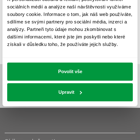
UMĚLÉ OSVĚTLENÍ
VEŘEJNÉ OSVĚTLENÍ
sociálních médií a analýze naší návštěvnosti využíváme
VÝPOČET OSVĚTLENÍ
VÝPOČET ZASTÍNĚNÍ
soubory cookie. Informace o tom, jak náš web používáte,
sdílíme se svými partnery pro sociální média, inzerci a
VÝPOČTY A NÁVRHY
ZASTÍNĚNÍ
analýzy. Partneři tyto údaje mohou zkombinovat s
ZKOUŠKY NOUZOVÉHO OSVĚTLENÍ
dalšími informacemi, které jste jim poskytli nebo které
získali v důsledku toho, že používáte jejich služby.
Povolit vše
Upravit