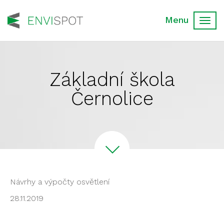
Toggl
navig
Základní škola
Černolice
Návrhy a výpočty osvětlení
28.11.2019