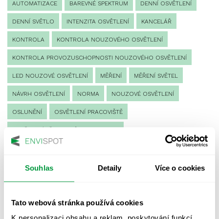
AUTOMATIZACE
BAREVNÉ SPEKTRUM
DENNÍ OSVĚTLENÍ
DENNÍ SVĚTLO
INTENZITA OSVĚTLENÍ
KANCELÁŘ
KONTROLA
KONTROLA NOUZOVÉHO OSVĚTLENÍ
KONTROLA PROVOZUSCHOPNOSTI NOUZOVÉHO OSVĚTLENÍ
LED NOUZOVÉ OSVĚTLENÍ
MĚŘENÍ
MĚŘENÍ SVĚTEL
NÁVRH OSVĚTLENÍ
NORMA
NOUZOVÉ OSVĚTLENÍ
OSLUNĚNÍ
OSVĚTLENÍ PRACOVIŠTĚ
OSVĚTLENÍ PŘECHODŮ PRO CHODCE
OSVĚTLENÍ SPORTOVIŠŤ
POULIČNÍ OSVĚTLENÍ
PROTIPANICKÉ OSVĚTLENÍ
Souhlas
Detaily
Více o cookies
PROVOZNÍ DENÍK NOUZOVÉHO OSVĚTLENÍ
Tato webová stránka používá cookies
REVIZE NOUZOVÉHO OSVĚTLENÍ
ŘÍZENÍ
SPEKTRUM
K personalizaci obsahu a reklam, poskytování funkcí