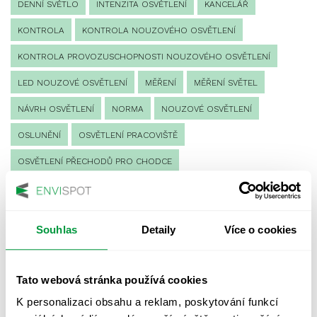
DENNÍ SVĚTLO
INTENZITA OSVĚTLENÍ
KANCELÁŘ
KONTROLA
KONTROLA NOUZOVÉHO OSVĚTLENÍ
KONTROLA PROVOZUSCHOPNOSTI NOUZOVÉHO OSVĚTLENÍ
LED NOUZOVÉ OSVĚTLENÍ
MĚŘENÍ
MĚŘENÍ SVĚTEL
NÁVRH OSVĚTLENÍ
NORMA
NOUZOVÉ OSVĚTLENÍ
OSLUNĚNÍ
OSVĚTLENÍ PRACOVIŠTĚ
OSVĚTLENÍ PŘECHODŮ PRO CHODCE
OSVĚTLENÍ SPORTOVIŠŤ
POULIČNÍ OSVĚTLENÍ
PROTIPANICKÉ OSVĚTLENÍ
Souhlas
Detaily
Více o cookies
PROVOZNÍ DENÍK NOUZOVÉHO OSVĚTLENÍ
REVIZE NOUZOVÉHO OSVĚTLENÍ
ŘÍZENÍ
SPEKTRUM
Tato webová stránka používá cookies
UMĚLÉ OSVĚTLENÍ
VEŘEJNÉ OSVĚTLENÍ
K personalizaci obsahu a reklam, poskytování funkcí