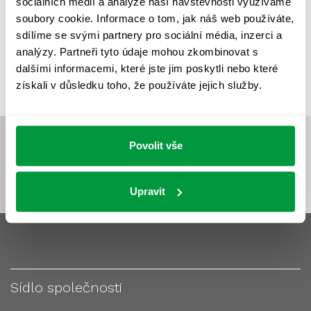
sociálních médií a analýze naší návštěvnosti využíváme
VÝPOČET OSVĚTLENÍ
VÝPOČET ZASTÍNĚNÍ
soubory cookie. Informace o tom, jak náš web používáte,
VÝPOČTY A NÁVRHY
ZASTÍNĚNÍ
sdílíme se svými partnery pro sociální média, inzerci a
analýzy. Partneři tyto údaje mohou zkombinovat s
ZKOUŠKY NOUZOVÉHO OSVĚTLENÍ
dalšími informacemi, které jste jim poskytli nebo které
získali v důsledku toho, že používáte jejich služby.
Povolit vše
Upravit
Sídlo společnosti