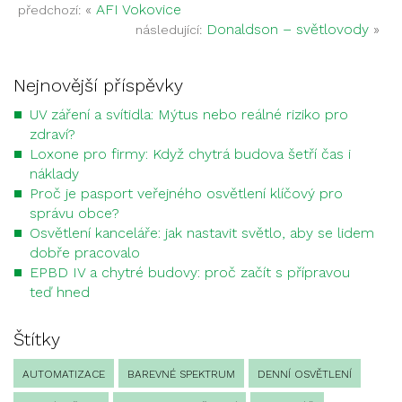
«
AFI Vokovice
předchozí:
Donaldson – světlovody
»
následující:
Nejnovější příspěvky
UV záření a svítidla: Mýtus nebo reálné riziko pro
zdraví?
Loxone pro firmy: Když chytrá budova šetří čas i
náklady
Proč je pasport veřejného osvětlení klíčový pro
správu obce?
Osvětlení kanceláře: jak nastavit světlo, aby se lidem
dobře pracovalo
EPBD IV a chytré budovy: proč začít s přípravou
teď hned
Štítky
AUTOMATIZACE
BAREVNÉ SPEKTRUM
DENNÍ OSVĚTLENÍ