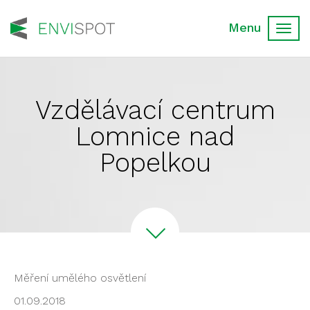
Toggl
navig
Vzdělávací centrum
Lomnice nad
Popelkou
Měření umělého osvětlení
01.09.2018