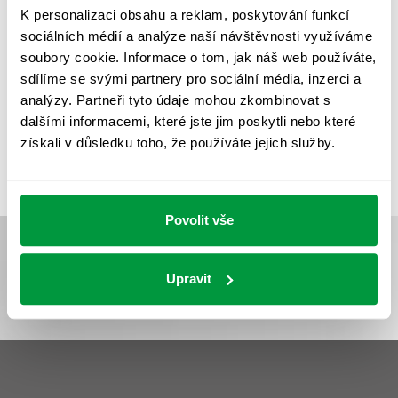
REVIZE NOUZOVÉHO OSVĚTLENÍ
ŘÍZENÍ
SPEKTRUM
K personalizaci obsahu a reklam, poskytování funkcí
sociálních médií a analýze naší návštěvnosti využíváme
UMĚLÉ OSVĚTLENÍ
VEŘEJNÉ OSVĚTLENÍ
soubory cookie. Informace o tom, jak náš web používáte,
VÝPOČET OSVĚTLENÍ
VÝPOČET ZASTÍNĚNÍ
sdílíme se svými partnery pro sociální média, inzerci a
analýzy. Partneři tyto údaje mohou zkombinovat s
VÝPOČTY A NÁVRHY
ZASTÍNĚNÍ
dalšími informacemi, které jste jim poskytli nebo které
ZKOUŠKY NOUZOVÉHO OSVĚTLENÍ
získali v důsledku toho, že používáte jejich služby.
Povolit vše
Upravit