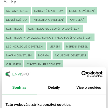
Štítky
AUTOMATIZACE
BAREVNÉ SPEKTRUM
DENNÍ OSVĚTLENÍ
DENNÍ SVĚTLO
INTENZITA OSVĚTLENÍ
KANCELÁŘ
KONTROLA
KONTROLA NOUZOVÉHO OSVĚTLENÍ
KONTROLA PROVOZUSCHOPNOSTI NOUZOVÉHO OSVĚTLENÍ
LED NOUZOVÉ OSVĚTLENÍ
MĚŘENÍ
MĚŘENÍ SVĚTEL
NÁVRH OSVĚTLENÍ
NORMA
NOUZOVÉ OSVĚTLENÍ
OSLUNĚNÍ
OSVĚTLENÍ PRACOVIŠTĚ
OSVĚTLENÍ PŘECHODŮ PRO CHODCE
OSVĚTLENÍ SPORTOVIŠŤ
POULIČNÍ OSVĚTLENÍ
Souhlas
Detaily
Více o cookies
PROTIPANICKÉ OSVĚTLENÍ
PROVOZNÍ DENÍK NOUZOVÉHO OSVĚTLENÍ
Tato webová stránka používá cookies