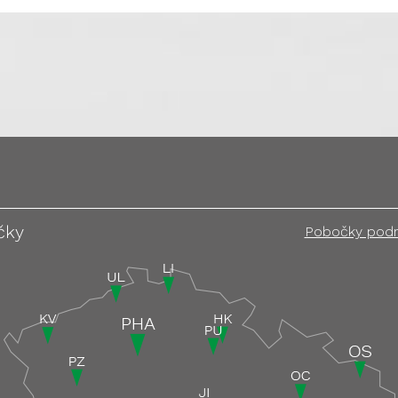
čky
Pobočky pod