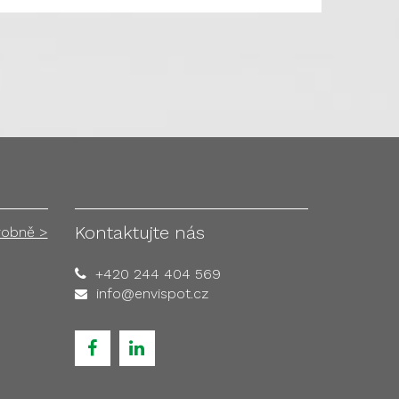
Kontaktujte nás
robně >
+420 244 404 569
info@envispot.cz