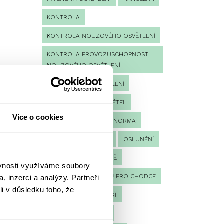
KONTROLA
KONTROLA NOUZOVÉHO OSVĚTLENÍ
KONTROLA PROVOZUSCHOPNOSTI
NOUZOVÉHO OSVĚTLENÍ
LED NOUZOVÉ OSVĚTLENÍ
MĚŘENÍ
MĚŘENÍ SVĚTEL
Více o cookies
NÁVRH OSVĚTLENÍ
NORMA
NOUZOVÉ OSVĚTLENÍ
OSLUNĚNÍ
OSVĚTLENÍ PRACOVIŠTĚ
ěvnosti využíváme soubory
OSVĚTLENÍ PŘECHODŮ PRO CHODCE
, inzerci a analýzy. Partneři
li v důsledku toho, že
OSVĚTLENÍ SPORTOVIŠŤ
POULIČNÍ OSVĚTLENÍ