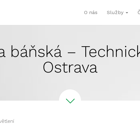
O nás
Služby
a báňská – Technick
Ostrava
větlení