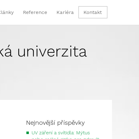
Články
Reference
Kariéra
Kontakt
á univerzita
Nejnovější příspěvky
UV záření a svítidla: Mýtus