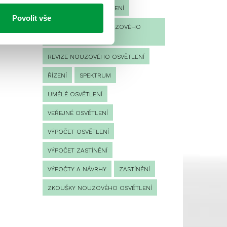
PROTIPANICKÉ OSVĚTLENÍ
Povolit vše
PROVOZNÍ DENÍK NOUZOVÉHO
OSVĚTLENÍ
REVIZE NOUZOVÉHO OSVĚTLENÍ
ŘÍZENÍ
SPEKTRUM
UMĚLÉ OSVĚTLENÍ
VEŘEJNÉ OSVĚTLENÍ
VÝPOČET OSVĚTLENÍ
VÝPOČET ZASTÍNĚNÍ
VÝPOČTY A NÁVRHY
ZASTÍNĚNÍ
ZKOUŠKY NOUZOVÉHO OSVĚTLENÍ