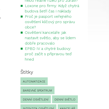
nebo reálné riziko pro zdraví?
Loxone pro firmy: Když chytrá
budova šetří čas i náklady
Proč je pasport veřejného
»
osvětlení klíčový pro správu
obce?
Osvětlení kanceláře: jak
nastavit světlo, aby se lidem
dobře pracovalo
EPBD IV a chytré budovy:
proč začít s přípravou teď
hned
Štítky
AUTOMATIZACE
BAREVNÉ SPEKTRUM
DENNÍ OSVĚTLENÍ
DENNÍ SVĚTLO
INTENZITA OSVĚTLENÍ
KANCELÁŘ