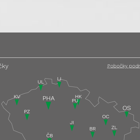
čky
Pobočky pod