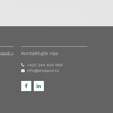
Kontaktujte nás
robně >
+420 244 404 569
info@envispot.cz