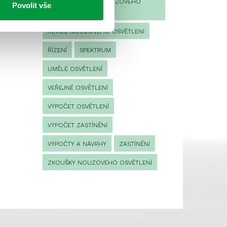
PROVOZNÍ DENÍK NOUZOVÉHO
Povolit vše
OSVĚTLENÍ
REVIZE NOUZOVÉHO OSVĚTLENÍ
ŘÍZENÍ
SPEKTRUM
UMĚLÉ OSVĚTLENÍ
VEŘEJNÉ OSVĚTLENÍ
VÝPOČET OSVĚTLENÍ
VÝPOČET ZASTÍNĚNÍ
VÝPOČTY A NÁVRHY
ZASTÍNĚNÍ
ZKOUŠKY NOUZOVÉHO OSVĚTLENÍ