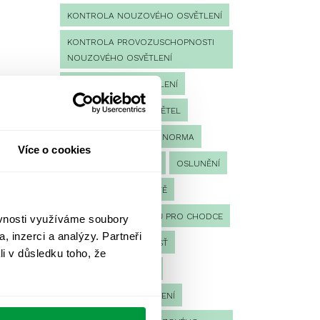
KONTROLA NOUZOVÉHO OSVĚTLENÍ
KONTROLA PROVOZUSCHOPNOSTI
NOUZOVÉHO OSVĚTLENÍ
LED NOUZOVÉ OSVĚTLENÍ
MĚŘENÍ
MĚŘENÍ SVĚTEL
NÁVRH OSVĚTLENÍ
NORMA
Více o cookies
NOUZOVÉ OSVĚTLENÍ
OSLUNĚNÍ
OSVĚTLENÍ PRACOVIŠTĚ
OSVĚTLENÍ PŘECHODŮ PRO CHODCE
ěvnosti využíváme soubory
, inzerci a analýzy. Partneři
OSVĚTLENÍ SPORTOVIŠŤ
li v důsledku toho, že
POULIČNÍ OSVĚTLENÍ
PROTIPANICKÉ OSVĚTLENÍ