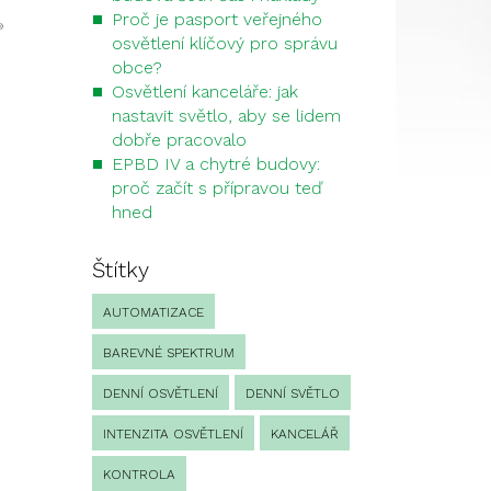
Proč je pasport veřejného
»
osvětlení klíčový pro správu
obce?
Osvětlení kanceláře: jak
nastavit světlo, aby se lidem
dobře pracovalo
EPBD IV a chytré budovy:
proč začít s přípravou teď
hned
Štítky
AUTOMATIZACE
BAREVNÉ SPEKTRUM
DENNÍ OSVĚTLENÍ
DENNÍ SVĚTLO
INTENZITA OSVĚTLENÍ
KANCELÁŘ
KONTROLA