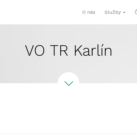
O nás
Služby
VO TR Karlín