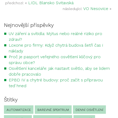
«
LIDL Blansko Svitavská
předchozí:
VO Nesovice
»
následující:
Nejnovější příspěvky
UV záření a svítidla: Mýtus nebo reálné riziko pro
zdraví?
Loxone pro firmy: Když chytrá budova šetří čas i
náklady
Proč je pasport veřejného osvětlení klíčový pro
správu obce?
Osvětlení kanceláře: jak nastavit světlo, aby se lidem
dobře pracovalo
EPBD IV a chytré budovy: proč začít s přípravou
teď hned
Štítky
AUTOMATIZACE
BAREVNÉ SPEKTRUM
DENNÍ OSVĚTLENÍ