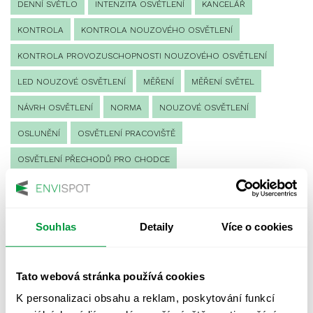
DENNÍ SVĚTLO
INTENZITA OSVĚTLENÍ
KANCELÁŘ
KONTROLA
KONTROLA NOUZOVÉHO OSVĚTLENÍ
KONTROLA PROVOZUSCHOPNOSTI NOUZOVÉHO OSVĚTLENÍ
LED NOUZOVÉ OSVĚTLENÍ
MĚŘENÍ
MĚŘENÍ SVĚTEL
NÁVRH OSVĚTLENÍ
NORMA
NOUZOVÉ OSVĚTLENÍ
OSLUNĚNÍ
OSVĚTLENÍ PRACOVIŠTĚ
OSVĚTLENÍ PŘECHODŮ PRO CHODCE
OSVĚTLENÍ SPORTOVIŠŤ
POULIČNÍ OSVĚTLENÍ
PROTIPANICKÉ OSVĚTLENÍ
Souhlas
Detaily
Více o cookies
PROVOZNÍ DENÍK NOUZOVÉHO OSVĚTLENÍ
REVIZE NOUZOVÉHO OSVĚTLENÍ
ŘÍZENÍ
SPEKTRUM
Tato webová stránka používá cookies
UMĚLÉ OSVĚTLENÍ
VEŘEJNÉ OSVĚTLENÍ
K personalizaci obsahu a reklam, poskytování funkcí