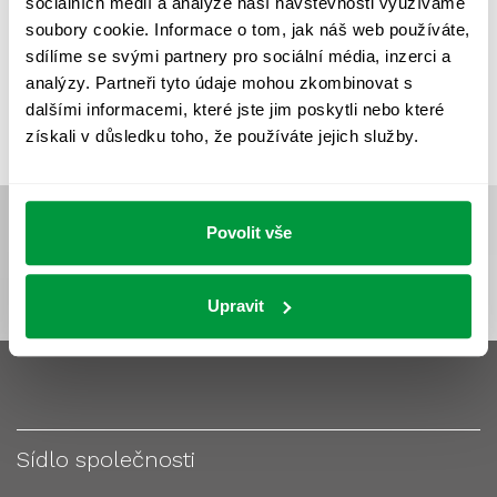
sociálních médií a analýze naší návštěvnosti využíváme
VÝPOČET OSVĚTLENÍ
VÝPOČET ZASTÍNĚNÍ
soubory cookie. Informace o tom, jak náš web používáte,
VÝPOČTY A NÁVRHY
ZASTÍNĚNÍ
sdílíme se svými partnery pro sociální média, inzerci a
analýzy. Partneři tyto údaje mohou zkombinovat s
ZKOUŠKY NOUZOVÉHO OSVĚTLENÍ
dalšími informacemi, které jste jim poskytli nebo které
získali v důsledku toho, že používáte jejich služby.
Povolit vše
Upravit
Sídlo společnosti