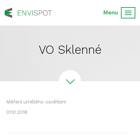
Toggl
navig
VO Sklenné
Měření umělého osvětlení
01.10.2018