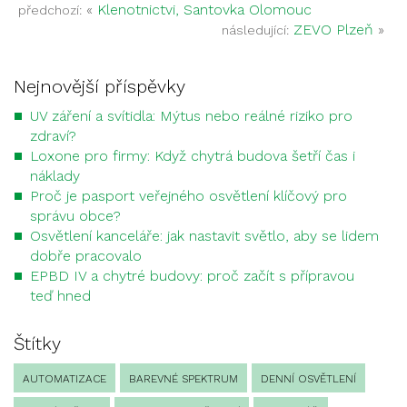
«
Klenotnictvi, Santovka Olomouc
předchozí:
ZEVO Plzeň
»
následující:
Nejnovější příspěvky
UV záření a svítidla: Mýtus nebo reálné riziko pro
zdraví?
Loxone pro firmy: Když chytrá budova šetří čas i
náklady
Proč je pasport veřejného osvětlení klíčový pro
správu obce?
Osvětlení kanceláře: jak nastavit světlo, aby se lidem
dobře pracovalo
EPBD IV a chytré budovy: proč začít s přípravou
teď hned
Štítky
AUTOMATIZACE
BAREVNÉ SPEKTRUM
DENNÍ OSVĚTLENÍ