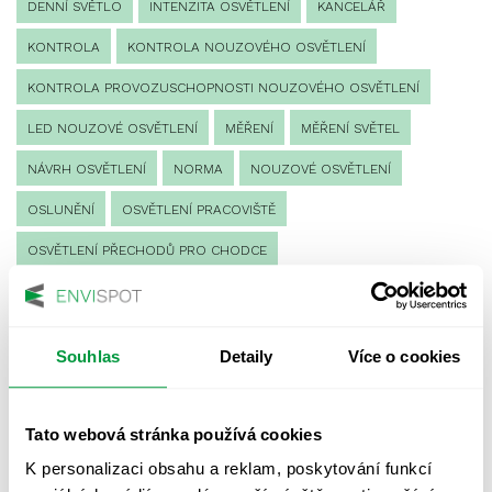
DENNÍ SVĚTLO
INTENZITA OSVĚTLENÍ
KANCELÁŘ
KONTROLA
KONTROLA NOUZOVÉHO OSVĚTLENÍ
KONTROLA PROVOZUSCHOPNOSTI NOUZOVÉHO OSVĚTLENÍ
LED NOUZOVÉ OSVĚTLENÍ
MĚŘENÍ
MĚŘENÍ SVĚTEL
NÁVRH OSVĚTLENÍ
NORMA
NOUZOVÉ OSVĚTLENÍ
OSLUNĚNÍ
OSVĚTLENÍ PRACOVIŠTĚ
OSVĚTLENÍ PŘECHODŮ PRO CHODCE
OSVĚTLENÍ SPORTOVIŠŤ
POULIČNÍ OSVĚTLENÍ
PROTIPANICKÉ OSVĚTLENÍ
Souhlas
Detaily
Více o cookies
PROVOZNÍ DENÍK NOUZOVÉHO OSVĚTLENÍ
REVIZE NOUZOVÉHO OSVĚTLENÍ
ŘÍZENÍ
SPEKTRUM
Tato webová stránka používá cookies
UMĚLÉ OSVĚTLENÍ
VEŘEJNÉ OSVĚTLENÍ
K personalizaci obsahu a reklam, poskytování funkcí