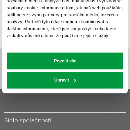
sociálních médií a analýze naší návštěvnosti využíváme
VÝPOČET OSVĚTLENÍ
VÝPOČET ZASTÍNĚNÍ
soubory cookie. Informace o tom, jak náš web používáte,
VÝPOČTY A NÁVRHY
ZASTÍNĚNÍ
sdílíme se svými partnery pro sociální média, inzerci a
analýzy. Partneři tyto údaje mohou zkombinovat s
ZKOUŠKY NOUZOVÉHO OSVĚTLENÍ
dalšími informacemi, které jste jim poskytli nebo které
získali v důsledku toho, že používáte jejich služby.
Povolit vše
Upravit
Sídlo společnosti