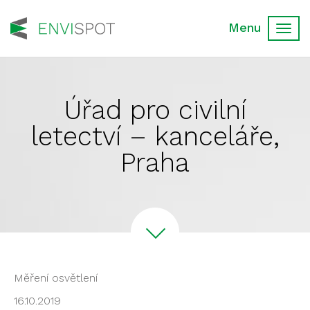
Toggl
navig
Úřad pro civilní
letectví – kanceláře,
Praha
Měření osvětlení
16.10.2019