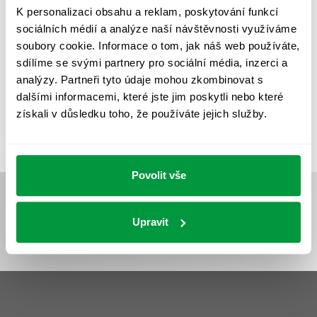
REVIZE NOUZOVÉHO OSVĚTLENÍ
ŘÍZENÍ
SPEKTRUM
K personalizaci obsahu a reklam, poskytování funkcí
sociálních médií a analýze naší návštěvnosti využíváme
UMĚLÉ OSVĚTLENÍ
VEŘEJNÉ OSVĚTLENÍ
soubory cookie. Informace o tom, jak náš web používáte,
VÝPOČET OSVĚTLENÍ
VÝPOČET ZASTÍNĚNÍ
sdílíme se svými partnery pro sociální média, inzerci a
analýzy. Partneři tyto údaje mohou zkombinovat s
VÝPOČTY A NÁVRHY
ZASTÍNĚNÍ
dalšími informacemi, které jste jim poskytli nebo které
ZKOUŠKY NOUZOVÉHO OSVĚTLENÍ
získali v důsledku toho, že používáte jejich služby.
Povolit vše
Upravit