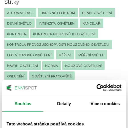
Štítky
AUTOMATIZACE
BAREVNÉ SPEKTRUM
DENNÍ OSVĚTLENÍ
DENNÍ SVĚTLO
INTENZITA OSVĚTLENÍ
KANCELÁŘ
KONTROLA
KONTROLA NOUZOVÉHO OSVĚTLENÍ
KONTROLA PROVOZUSCHOPNOSTI NOUZOVÉHO OSVĚTLENÍ
LED NOUZOVÉ OSVĚTLENÍ
MĚŘENÍ
MĚŘENÍ SVĚTEL
NÁVRH OSVĚTLENÍ
NORMA
NOUZOVÉ OSVĚTLENÍ
OSLUNĚNÍ
OSVĚTLENÍ PRACOVIŠTĚ
OSVĚTLENÍ PŘECHODŮ PRO CHODCE
OSVĚTLENÍ SPORTOVIŠŤ
POULIČNÍ OSVĚTLENÍ
Souhlas
Detaily
Více o cookies
PROTIPANICKÉ OSVĚTLENÍ
PROVOZNÍ DENÍK NOUZOVÉHO OSVĚTLENÍ
Tato webová stránka používá cookies