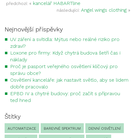
«
kancelář HABARTline
předchozí:
Angel wings clothing
»
následující:
Nejnovější příspěvky
UV záření a svítidla: Mýtus nebo reálné riziko pro
zdraví?
Loxone pro firmy: Když chytrá budova šetří čas i
náklady
Proč je pasport veřejného osvětlení klíčový pro
správu obce?
Osvětlení kanceláře: jak nastavit světlo, aby se lidem
dobře pracovalo
EPBD IV a chytré budovy: proč začít s přípravou
teď hned
Štítky
AUTOMATIZACE
BAREVNÉ SPEKTRUM
DENNÍ OSVĚTLENÍ