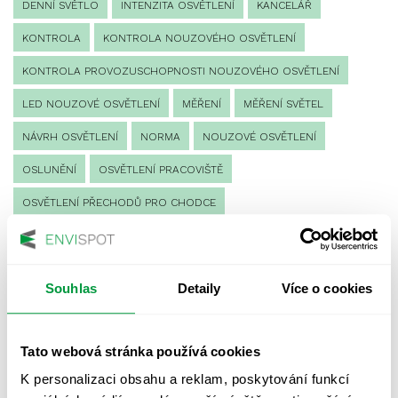
DENNÍ SVĚTLO
INTENZITA OSVĚTLENÍ
KANCELÁŘ
KONTROLA
KONTROLA NOUZOVÉHO OSVĚTLENÍ
KONTROLA PROVOZUSCHOPNOSTI NOUZOVÉHO OSVĚTLENÍ
LED NOUZOVÉ OSVĚTLENÍ
MĚŘENÍ
MĚŘENÍ SVĚTEL
NÁVRH OSVĚTLENÍ
NORMA
NOUZOVÉ OSVĚTLENÍ
OSLUNĚNÍ
OSVĚTLENÍ PRACOVIŠTĚ
OSVĚTLENÍ PŘECHODŮ PRO CHODCE
OSVĚTLENÍ SPORTOVIŠŤ
POULIČNÍ OSVĚTLENÍ
PROTIPANICKÉ OSVĚTLENÍ
Souhlas
Detaily
Více o cookies
PROVOZNÍ DENÍK NOUZOVÉHO OSVĚTLENÍ
REVIZE NOUZOVÉHO OSVĚTLENÍ
ŘÍZENÍ
SPEKTRUM
Tato webová stránka používá cookies
UMĚLÉ OSVĚTLENÍ
VEŘEJNÉ OSVĚTLENÍ
K personalizaci obsahu a reklam, poskytování funkcí