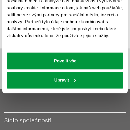
sociálních médií a analýze naší návštěvnosti využíváme
VÝPOČET OSVĚTLENÍ
VÝPOČET ZASTÍNĚNÍ
soubory cookie. Informace o tom, jak náš web používáte,
VÝPOČTY A NÁVRHY
ZASTÍNĚNÍ
sdílíme se svými partnery pro sociální média, inzerci a
analýzy. Partneři tyto údaje mohou zkombinovat s
ZKOUŠKY NOUZOVÉHO OSVĚTLENÍ
dalšími informacemi, které jste jim poskytli nebo které
získali v důsledku toho, že používáte jejich služby.
Povolit vše
Upravit
Sídlo společnosti