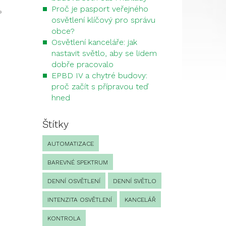
Proč je pasport veřejného
»
osvětlení klíčový pro správu
obce?
Osvětlení kanceláře: jak
nastavit světlo, aby se lidem
dobře pracovalo
EPBD IV a chytré budovy:
proč začít s přípravou teď
hned
Štítky
AUTOMATIZACE
BAREVNÉ SPEKTRUM
DENNÍ OSVĚTLENÍ
DENNÍ SVĚTLO
INTENZITA OSVĚTLENÍ
KANCELÁŘ
KONTROLA