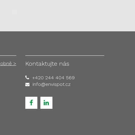
Kontaktujte nás
robně >
+420 244 404 569
info@envispot.cz