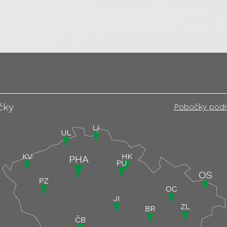
čky
Pobočky pod