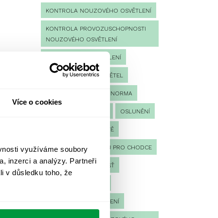
KONTROLA NOUZOVÉHO OSVĚTLENÍ
KONTROLA PROVOZUSCHOPNOSTI
NOUZOVÉHO OSVĚTLENÍ
LED NOUZOVÉ OSVĚTLENÍ
MĚŘENÍ
MĚŘENÍ SVĚTEL
NÁVRH OSVĚTLENÍ
NORMA
Více o cookies
NOUZOVÉ OSVĚTLENÍ
OSLUNĚNÍ
OSVĚTLENÍ PRACOVIŠTĚ
OSVĚTLENÍ PŘECHODŮ PRO CHODCE
ěvnosti využíváme soubory
, inzerci a analýzy. Partneři
OSVĚTLENÍ SPORTOVIŠŤ
li v důsledku toho, že
POULIČNÍ OSVĚTLENÍ
PROTIPANICKÉ OSVĚTLENÍ