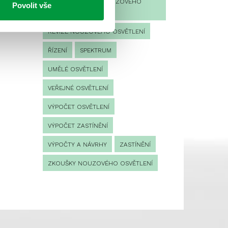
PROVOZNÍ DENÍK NOUZOVÉHO
Povolit vše
OSVĚTLENÍ
REVIZE NOUZOVÉHO OSVĚTLENÍ
ŘÍZENÍ
SPEKTRUM
UMĚLÉ OSVĚTLENÍ
VEŘEJNÉ OSVĚTLENÍ
VÝPOČET OSVĚTLENÍ
VÝPOČET ZASTÍNĚNÍ
VÝPOČTY A NÁVRHY
ZASTÍNĚNÍ
ZKOUŠKY NOUZOVÉHO OSVĚTLENÍ