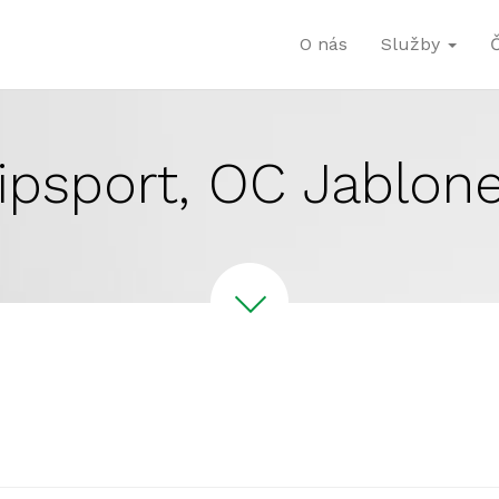
O nás
Služby
ipsport, OC Jablon