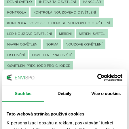
DENNÍ SVĚTLO
INTENZITA OSVĚTLENÍ
KANCELÁŘ
KONTROLA
KONTROLA NOUZOVÉHO OSVĚTLENÍ
KONTROLA PROVOZUSCHOPNOSTI NOUZOVÉHO OSVĚTLENÍ
LED NOUZOVÉ OSVĚTLENÍ
MĚŘENÍ
MĚŘENÍ SVĚTEL
NÁVRH OSVĚTLENÍ
NORMA
NOUZOVÉ OSVĚTLENÍ
OSLUNĚNÍ
OSVĚTLENÍ PRACOVIŠTĚ
OSVĚTLENÍ PŘECHODŮ PRO CHODCE
OSVĚTLENÍ SPORTOVIŠŤ
POULIČNÍ OSVĚTLENÍ
PROTIPANICKÉ OSVĚTLENÍ
Souhlas
Detaily
Více o cookies
PROVOZNÍ DENÍK NOUZOVÉHO OSVĚTLENÍ
REVIZE NOUZOVÉHO OSVĚTLENÍ
ŘÍZENÍ
SPEKTRUM
Tato webová stránka používá cookies
UMĚLÉ OSVĚTLENÍ
VEŘEJNÉ OSVĚTLENÍ
K personalizaci obsahu a reklam, poskytování funkcí