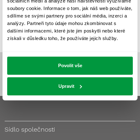
sociálních médií a analýze naší návštěvnosti využíváme
VÝPOČET OSVĚTLENÍ
VÝPOČET ZASTÍNĚNÍ
soubory cookie. Informace o tom, jak náš web používáte,
VÝPOČTY A NÁVRHY
ZASTÍNĚNÍ
sdílíme se svými partnery pro sociální média, inzerci a
analýzy. Partneři tyto údaje mohou zkombinovat s
ZKOUŠKY NOUZOVÉHO OSVĚTLENÍ
dalšími informacemi, které jste jim poskytli nebo které
získali v důsledku toho, že používáte jejich služby.
Povolit vše
Upravit
Sídlo společnosti