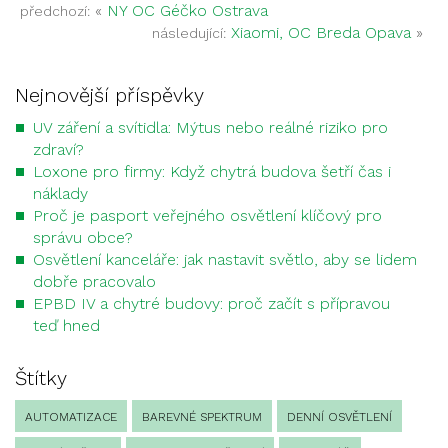
«
NY OC Géčko Ostrava
předchozí:
Xiaomi, OC Breda Opava
»
následující:
Nejnovější příspěvky
UV záření a svítidla: Mýtus nebo reálné riziko pro
zdraví?
Loxone pro firmy: Když chytrá budova šetří čas i
náklady
Proč je pasport veřejného osvětlení klíčový pro
správu obce?
Osvětlení kanceláře: jak nastavit světlo, aby se lidem
dobře pracovalo
EPBD IV a chytré budovy: proč začít s přípravou
teď hned
Štítky
AUTOMATIZACE
BAREVNÉ SPEKTRUM
DENNÍ OSVĚTLENÍ