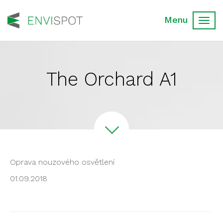
Toggl
navig
The Orchard A1
Oprava nouzového osvětlení
01.09.2018