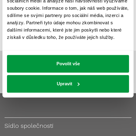
sociálních médií a analýze naší návštěvnosti využíváme
VÝPOČET OSVĚTLENÍ
VÝPOČET ZASTÍNĚNÍ
soubory cookie. Informace o tom, jak náš web používáte,
VÝPOČTY A NÁVRHY
ZASTÍNĚNÍ
sdílíme se svými partnery pro sociální média, inzerci a
analýzy. Partneři tyto údaje mohou zkombinovat s
ZKOUŠKY NOUZOVÉHO OSVĚTLENÍ
dalšími informacemi, které jste jim poskytli nebo které
získali v důsledku toho, že používáte jejich služby.
Povolit vše
Upravit
Sídlo společnosti