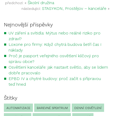
«
Školní družina
předchozí:
STASYKON, Prostějov – kanceláře
»
následující:
Nejnovější příspěvky
UV záření a svítidla: Mýtus nebo reálné riziko pro
zdraví?
Loxone pro firmy: Když chytrá budova šetří čas i
náklady
Proč je pasport veřejného osvětlení klíčový pro
správu obce?
Osvětlení kanceláře: jak nastavit světlo, aby se lidem
dobře pracovalo
EPBD IV a chytré budovy: proč začít s přípravou
teď hned
Štítky
AUTOMATIZACE
BAREVNÉ SPEKTRUM
DENNÍ OSVĚTLENÍ