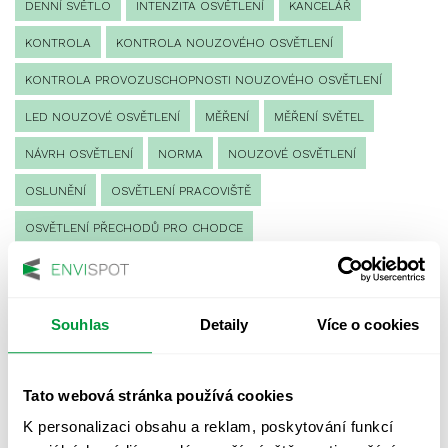
DENNÍ SVĚTLO
INTENZITA OSVĚTLENÍ
KANCELÁŘ
KONTROLA
KONTROLA NOUZOVÉHO OSVĚTLENÍ
KONTROLA PROVOZUSCHOPNOSTI NOUZOVÉHO OSVĚTLENÍ
LED NOUZOVÉ OSVĚTLENÍ
MĚŘENÍ
MĚŘENÍ SVĚTEL
NÁVRH OSVĚTLENÍ
NORMA
NOUZOVÉ OSVĚTLENÍ
OSLUNĚNÍ
OSVĚTLENÍ PRACOVIŠTĚ
OSVĚTLENÍ PŘECHODŮ PRO CHODCE
OSVĚTLENÍ SPORTOVIŠŤ
POULIČNÍ OSVĚTLENÍ
PROTIPANICKÉ OSVĚTLENÍ
Souhlas
Detaily
Více o cookies
PROVOZNÍ DENÍK NOUZOVÉHO OSVĚTLENÍ
REVIZE NOUZOVÉHO OSVĚTLENÍ
ŘÍZENÍ
SPEKTRUM
Tato webová stránka používá cookies
UMĚLÉ OSVĚTLENÍ
VEŘEJNÉ OSVĚTLENÍ
K personalizaci obsahu a reklam, poskytování funkcí