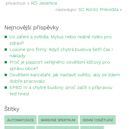
«
RD Jesenice
předchozí:
SC Korzo Prievidza
»
následující:
Nejnovější příspěvky
UV záření a svítidla: Mýtus nebo reálné riziko pro
zdraví?
Loxone pro firmy: Když chytrá budova šetří čas i
náklady
Proč je pasport veřejného osvětlení klíčový pro
správu obce?
Osvětlení kanceláře: jak nastavit světlo, aby se lidem
dobře pracovalo
EPBD IV a chytré budovy: proč začít s přípravou
teď hned
Štítky
AUTOMATIZACE
BAREVNÉ SPEKTRUM
DENNÍ OSVĚTLENÍ