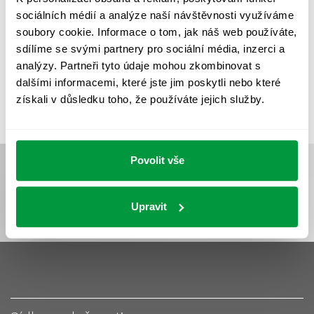
UMĚLÉ OSVĚTLENÍ
VEŘEJNÉ OSVĚTLENÍ
sociálních médií a analýze naší návštěvnosti využíváme
VÝPOČET OSVĚTLENÍ
VÝPOČET ZASTÍNĚNÍ
soubory cookie. Informace o tom, jak náš web používáte,
sdílíme se svými partnery pro sociální média, inzerci a
VÝPOČTY A NÁVRHY
ZASTÍNĚNÍ
analýzy. Partneři tyto údaje mohou zkombinovat s
ZKOUŠKY NOUZOVÉHO OSVĚTLENÍ
dalšími informacemi, které jste jim poskytli nebo které
získali v důsledku toho, že používáte jejich služby.
Povolit vše
Upravit