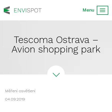
Toggl
navig
Tescoma Ostrava –
Avion shopping park
Měření osvětlení
04.09.2019