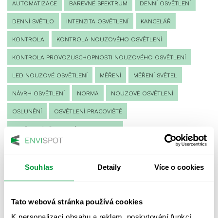
AUTOMATIZACE
BAREVNÉ SPEKTRUM
DENNÍ OSVĚTLENÍ
DENNÍ SVĚTLO
INTENZITA OSVĚTLENÍ
KANCELÁŘ
KONTROLA
KONTROLA NOUZOVÉHO OSVĚTLENÍ
KONTROLA PROVOZUSCHOPNOSTI NOUZOVÉHO OSVĚTLENÍ
LED NOUZOVÉ OSVĚTLENÍ
MĚŘENÍ
MĚŘENÍ SVĚTEL
NÁVRH OSVĚTLENÍ
NORMA
NOUZOVÉ OSVĚTLENÍ
OSLUNĚNÍ
OSVĚTLENÍ PRACOVIŠTĚ
OSVĚTLENÍ PŘECHODŮ PRO CHODCE
OSVĚTLENÍ SPORTOVIŠŤ
POULIČNÍ OSVĚTLENÍ
PROTIPANICKÉ OSVĚTLENÍ
Souhlas
Detaily
Více o cookies
PROVOZNÍ DENÍK NOUZOVÉHO OSVĚTLENÍ
Tato webová stránka používá cookies
REVIZE NOUZOVÉHO OSVĚTLENÍ
ŘÍZENÍ
SPEKTRUM
K personalizaci obsahu a reklam, poskytování funkcí