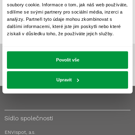
soubory cookie. Informace o tom, jak náš web používáte,
VÝPOČTY A NÁVRHY
ZASTÍNĚNÍ
sdílíme se svými partnery pro sociální média, inzerci a
ZKOUŠKY NOUZOVÉHO OSVĚTLENÍ
analýzy. Partneři tyto údaje mohou zkombinovat s
dalšími informacemi, které jste jim poskytli nebo které
získali v důsledku toho, že používáte jejich služby.
Povolit vše
Upravit
Sídlo společnosti
ENVIspot, a.s.