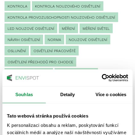
KONTROLA
KONTROLA NOUZOVÉHO OSVĚTLENÍ
KONTROLA PROVOZUSCHOPNOSTI NOUZOVÉHO OSVĚTLENÍ
LED NOUZOVÉ OSVĚTLENÍ
MĚŘENÍ
MĚŘENÍ SVĚTEL
NÁVRH OSVĚTLENÍ
NORMA
NOUZOVÉ OSVĚTLENÍ
OSLUNĚNÍ
OSVĚTLENÍ PRACOVIŠTĚ
OSVĚTLENÍ PŘECHODŮ PRO CHODCE
OSVĚTLENÍ SPORTOVIŠŤ
POULIČNÍ OSVĚTLENÍ
PROTIPANICKÉ OSVĚTLENÍ
Souhlas
Detaily
Více o cookies
PROVOZNÍ DENÍK NOUZOVÉHO OSVĚTLENÍ
REVIZE NOUZOVÉHO OSVĚTLENÍ
ŘÍZENÍ
SPEKTRUM
Tato webová stránka používá cookies
UMĚLÉ OSVĚTLENÍ
VEŘEJNÉ OSVĚTLENÍ
K personalizaci obsahu a reklam, poskytování funkcí
VÝPOČET OSVĚTLENÍ
VÝPOČET ZASTÍNĚNÍ
sociálních médií a analýze naší návštěvnosti využíváme