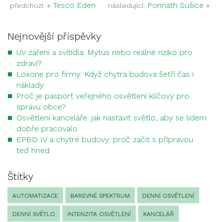
«
Tesco Eden
Ponnath Sušice
»
předchozí:
následující:
Nejnovější příspěvky
UV záření a svítidla: Mýtus nebo reálné riziko pro
zdraví?
Loxone pro firmy: Když chytrá budova šetří čas i
náklady
Proč je pasport veřejného osvětlení klíčový pro
správu obce?
Osvětlení kanceláře: jak nastavit světlo, aby se lidem
dobře pracovalo
EPBD IV a chytré budovy: proč začít s přípravou
teď hned
Štítky
AUTOMATIZACE
BAREVNÉ SPEKTRUM
DENNÍ OSVĚTLENÍ
DENNÍ SVĚTLO
INTENZITA OSVĚTLENÍ
KANCELÁŘ