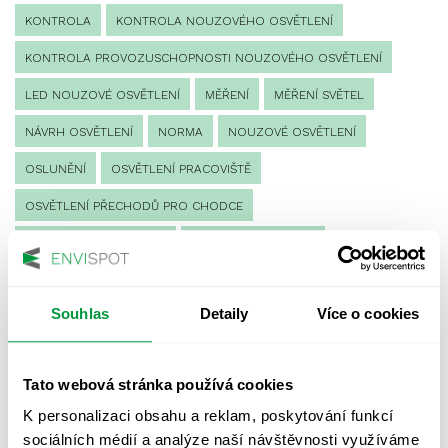
KONTROLA
KONTROLA NOUZOVÉHO OSVĚTLENÍ
KONTROLA PROVOZUSCHOPNOSTI NOUZOVÉHO OSVĚTLENÍ
LED NOUZOVÉ OSVĚTLENÍ
MĚŘENÍ
MĚŘENÍ SVĚTEL
NÁVRH OSVĚTLENÍ
NORMA
NOUZOVÉ OSVĚTLENÍ
OSLUNĚNÍ
OSVĚTLENÍ PRACOVIŠTĚ
OSVĚTLENÍ PŘECHODŮ PRO CHODCE
OSVĚTLENÍ SPORTOVIŠŤ
POULIČNÍ OSVĚTLENÍ
PROTIPANICKÉ OSVĚTLENÍ
Souhlas
Detaily
Více o cookies
PROVOZNÍ DENÍK NOUZOVÉHO OSVĚTLENÍ
REVIZE NOUZOVÉHO OSVĚTLENÍ
ŘÍZENÍ
SPEKTRUM
Tato webová stránka používá cookies
UMĚLÉ OSVĚTLENÍ
VEŘEJNÉ OSVĚTLENÍ
K personalizaci obsahu a reklam, poskytování funkcí
VÝPOČET OSVĚTLENÍ
VÝPOČET ZASTÍNĚNÍ
sociálních médií a analýze naší návštěvnosti využíváme