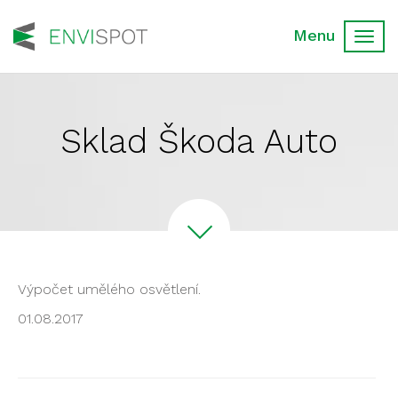
Toggl
navig
Sklad Škoda Auto
Výpočet umělého osvětlení.
01.08.2017