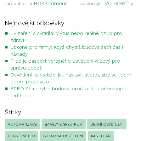
«
HOK Olomouc
VO Terezín
»
předchozí:
následující:
Nejnovější příspěvky
UV záření a svítidla: Mýtus nebo reálné riziko pro
zdraví?
Loxone pro firmy: Když chytrá budova šetří čas i
náklady
Proč je pasport veřejného osvětlení klíčový pro
správu obce?
Osvětlení kanceláře: jak nastavit světlo, aby se lidem
dobře pracovalo
EPBD IV a chytré budovy: proč začít s přípravou
teď hned
Štítky
AUTOMATIZACE
BAREVNÉ SPEKTRUM
DENNÍ OSVĚTLENÍ
DENNÍ SVĚTLO
INTENZITA OSVĚTLENÍ
KANCELÁŘ