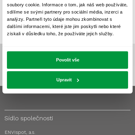
soubory cookie. Informace o tom, jak náš web používáte,
VÝPOČTY A NÁVRHY
ZASTÍNĚNÍ
sdílíme se svými partnery pro sociální média, inzerci a
ZKOUŠKY NOUZOVÉHO OSVĚTLENÍ
analýzy. Partneři tyto údaje mohou zkombinovat s
dalšími informacemi, které jste jim poskytli nebo které
získali v důsledku toho, že používáte jejich služby.
Povolit vše
Upravit
Sídlo společnosti
ENVIspot, a.s.