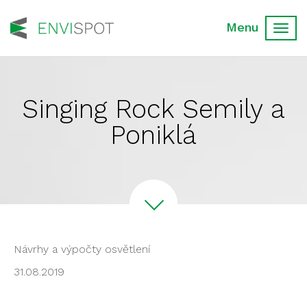
Toggl
navig
Singing Rock Semily a
Poniklá
Návrhy a výpočty osvětlení
31.08.2019