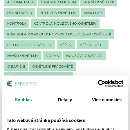
AUTOMATIZACE
BAREVNÉ SPEKTRUM
DENNÍ OSVĚTLENÍ
DENNÍ SVĚTLO
INTENZITA OSVĚTLENÍ
KANCELÁŘ
KONTROLA
KONTROLA NOUZOVÉHO OSVĚTLENÍ
KONTROLA PROVOZUSCHOPNOSTI NOUZOVÉHO OSVĚTLENÍ
LED NOUZOVÉ OSVĚTLENÍ
MĚŘENÍ
MĚŘENÍ SVĚTEL
NÁVRH OSVĚTLENÍ
NORMA
NOUZOVÉ OSVĚTLENÍ
OSLUNĚNÍ
OSVĚTLENÍ PRACOVIŠTĚ
OSVĚTLENÍ PŘECHODŮ PRO CHODCE
OSVĚTLENÍ SPORTOVIŠŤ
POULIČNÍ OSVĚTLENÍ
PROTIPANICKÉ OSVĚTLENÍ
Souhlas
Detaily
Více o cookies
PROVOZNÍ DENÍK NOUZOVÉHO OSVĚTLENÍ
Tato webová stránka používá cookies
REVIZE NOUZOVÉHO OSVĚTLENÍ
ŘÍZENÍ
SPEKTRUM
K personalizaci obsahu a reklam, poskytování funkcí