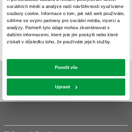
UMĚLÉ OSVĚTLENÍ
VEŘEJNÉ OSVĚTLENÍ
sociálních médií a analýze naší návštěvnosti využíváme
VÝPOČET OSVĚTLENÍ
VÝPOČET ZASTÍNĚNÍ
soubory cookie. Informace o tom, jak náš web používáte,
sdílíme se svými partnery pro sociální média, inzerci a
VÝPOČTY A NÁVRHY
ZASTÍNĚNÍ
analýzy. Partneři tyto údaje mohou zkombinovat s
ZKOUŠKY NOUZOVÉHO OSVĚTLENÍ
dalšími informacemi, které jste jim poskytli nebo které
získali v důsledku toho, že používáte jejich služby.
Povolit vše
Upravit