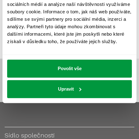
sociálních médií a analýze naší návštěvnosti využíváme
VÝPOČET OSVĚTLENÍ
VÝPOČET ZASTÍNĚNÍ
soubory cookie. Informace o tom, jak náš web používáte,
sdílíme se svými partnery pro sociální média, inzerci a
VÝPOČTY A NÁVRHY
ZASTÍNĚNÍ
analýzy. Partneři tyto údaje mohou zkombinovat s
ZKOUŠKY NOUZOVÉHO OSVĚTLENÍ
dalšími informacemi, které jste jim poskytli nebo které
získali v důsledku toho, že používáte jejich služby.
Povolit vše
Upravit
Sídlo společnosti