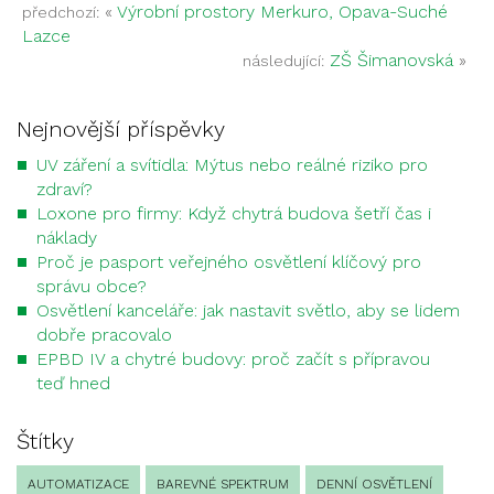
«
Výrobní prostory Merkuro, Opava-Suché
předchozí:
Lazce
ZŠ Šimanovská
»
následující:
Nejnovější příspěvky
UV záření a svítidla: Mýtus nebo reálné riziko pro
zdraví?
Loxone pro firmy: Když chytrá budova šetří čas i
náklady
Proč je pasport veřejného osvětlení klíčový pro
správu obce?
Osvětlení kanceláře: jak nastavit světlo, aby se lidem
dobře pracovalo
EPBD IV a chytré budovy: proč začít s přípravou
teď hned
Štítky
AUTOMATIZACE
BAREVNÉ SPEKTRUM
DENNÍ OSVĚTLENÍ