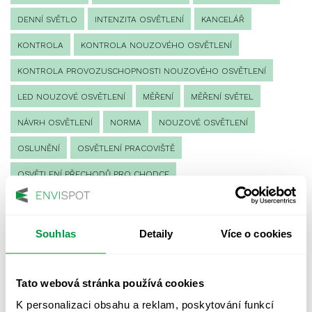
DENNÍ SVĚTLO
INTENZITA OSVĚTLENÍ
KANCELÁŘ
KONTROLA
KONTROLA NOUZOVÉHO OSVĚTLENÍ
KONTROLA PROVOZUSCHOPNOSTI NOUZOVÉHO OSVĚTLENÍ
LED NOUZOVÉ OSVĚTLENÍ
MĚŘENÍ
MĚŘENÍ SVĚTEL
NÁVRH OSVĚTLENÍ
NORMA
NOUZOVÉ OSVĚTLENÍ
OSLUNĚNÍ
OSVĚTLENÍ PRACOVIŠTĚ
OSVĚTLENÍ PŘECHODŮ PRO CHODCE
OSVĚTLENÍ SPORTOVIŠŤ
POULIČNÍ OSVĚTLENÍ
PROTIPANICKÉ OSVĚTLENÍ
Souhlas
Detaily
Více o cookies
PROVOZNÍ DENÍK NOUZOVÉHO OSVĚTLENÍ
REVIZE NOUZOVÉHO OSVĚTLENÍ
ŘÍZENÍ
SPEKTRUM
Tato webová stránka používá cookies
UMĚLÉ OSVĚTLENÍ
VEŘEJNÉ OSVĚTLENÍ
K personalizaci obsahu a reklam, poskytování funkcí