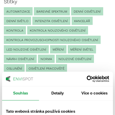
Štítky
AUTOMATIZACE
BAREVNÉ SPEKTRUM
DENNÍ OSVĚTLENÍ
DENNÍ SVĚTLO
INTENZITA OSVĚTLENÍ
KANCELÁŘ
KONTROLA
KONTROLA NOUZOVÉHO OSVĚTLENÍ
KONTROLA PROVOZUSCHOPNOSTI NOUZOVÉHO OSVĚTLENÍ
LED NOUZOVÉ OSVĚTLENÍ
MĚŘENÍ
MĚŘENÍ SVĚTEL
NÁVRH OSVĚTLENÍ
NORMA
NOUZOVÉ OSVĚTLENÍ
OSLUNĚNÍ
OSVĚTLENÍ PRACOVIŠTĚ
OSVĚTLENÍ PŘECHODŮ PRO CHODCE
OSVĚTLENÍ SPORTOVIŠŤ
POULIČNÍ OSVĚTLENÍ
Souhlas
Detaily
Více o cookies
PROTIPANICKÉ OSVĚTLENÍ
PROVOZNÍ DENÍK NOUZOVÉHO OSVĚTLENÍ
Tato webová stránka používá cookies