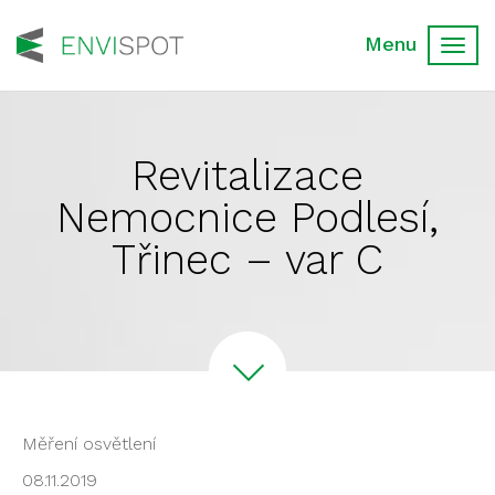
Toggl
navig
Revitalizace
Nemocnice Podlesí,
Třinec – var C
Měření osvětlení
08.11.2019