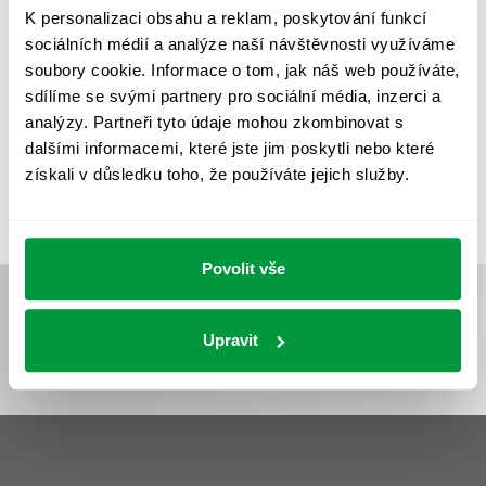
REVIZE NOUZOVÉHO OSVĚTLENÍ
ŘÍZENÍ
SPEKTRUM
K personalizaci obsahu a reklam, poskytování funkcí
sociálních médií a analýze naší návštěvnosti využíváme
UMĚLÉ OSVĚTLENÍ
VEŘEJNÉ OSVĚTLENÍ
soubory cookie. Informace o tom, jak náš web používáte,
VÝPOČET OSVĚTLENÍ
VÝPOČET ZASTÍNĚNÍ
sdílíme se svými partnery pro sociální média, inzerci a
analýzy. Partneři tyto údaje mohou zkombinovat s
VÝPOČTY A NÁVRHY
ZASTÍNĚNÍ
dalšími informacemi, které jste jim poskytli nebo které
ZKOUŠKY NOUZOVÉHO OSVĚTLENÍ
získali v důsledku toho, že používáte jejich služby.
Povolit vše
Upravit