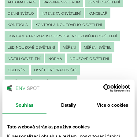
AUTOMATIZACE
BAREVNÉ SPEKTRUM
DENNÍ OSVĚTLENÍ
DENNÍ SVĚTLO
INTENZITA OSVĚTLENÍ
KANCELÁŘ
KONTROLA
KONTROLA NOUZOVÉHO OSVĚTLENÍ
KONTROLA PROVOZUSCHOPNOSTI NOUZOVÉHO OSVĚTLENÍ
LED NOUZOVÉ OSVĚTLENÍ
MĚŘENÍ
MĚŘENÍ SVĚTEL
NÁVRH OSVĚTLENÍ
NORMA
NOUZOVÉ OSVĚTLENÍ
OSLUNĚNÍ
OSVĚTLENÍ PRACOVIŠTĚ
OSVĚTLENÍ PŘECHODŮ PRO CHODCE
OSVĚTLENÍ SPORTOVIŠŤ
POULIČNÍ OSVĚTLENÍ
PROTIPANICKÉ OSVĚTLENÍ
Souhlas
Detaily
Více o cookies
PROVOZNÍ DENÍK NOUZOVÉHO OSVĚTLENÍ
Tato webová stránka používá cookies
REVIZE NOUZOVÉHO OSVĚTLENÍ
ŘÍZENÍ
SPEKTRUM
K personalizaci obsahu a reklam, poskytování funkcí