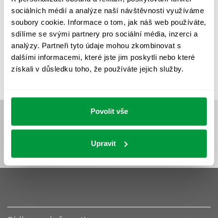
UMĚLÉ OSVĚTLENÍ
VEŘEJNÉ OSVĚTLENÍ
sociálních médií a analýze naší návštěvnosti využíváme
VÝPOČET OSVĚTLENÍ
VÝPOČET ZASTÍNĚNÍ
soubory cookie. Informace o tom, jak náš web používáte,
sdílíme se svými partnery pro sociální média, inzerci a
VÝPOČTY A NÁVRHY
ZASTÍNĚNÍ
analýzy. Partneři tyto údaje mohou zkombinovat s
ZKOUŠKY NOUZOVÉHO OSVĚTLENÍ
dalšími informacemi, které jste jim poskytli nebo které
získali v důsledku toho, že používáte jejich služby.
Povolit vše
Upravit