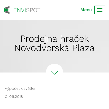
Toggl
navig
Prodejna hraček
Novodvorská Plaza
Výpočet osvětlení
01.06.2018