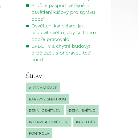
Proč je pasport veřejného
»
osvětlení klíčový pro správu
obce?
Osvětlení kanceláře: jak
nastavit světlo, aby se lidem
dobře pracovalo
EPBD IV a chytré budovy:
proč začít s přípravou teď
hned
Štítky
AUTOMATIZACE
BAREVNÉ SPEKTRUM
DENNÍ OSVĚTLENÍ
DENNÍ SVĚTLO
INTENZITA OSVĚTLENÍ
KANCELÁŘ
KONTROLA