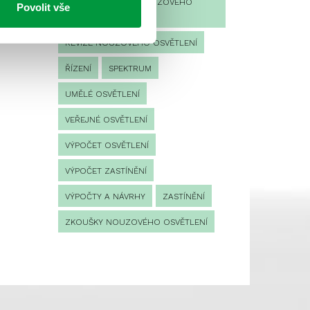
PROVOZNÍ DENÍK NOUZOVÉHO
Povolit vše
OSVĚTLENÍ
REVIZE NOUZOVÉHO OSVĚTLENÍ
ŘÍZENÍ
SPEKTRUM
UMĚLÉ OSVĚTLENÍ
VEŘEJNÉ OSVĚTLENÍ
VÝPOČET OSVĚTLENÍ
VÝPOČET ZASTÍNĚNÍ
VÝPOČTY A NÁVRHY
ZASTÍNĚNÍ
ZKOUŠKY NOUZOVÉHO OSVĚTLENÍ