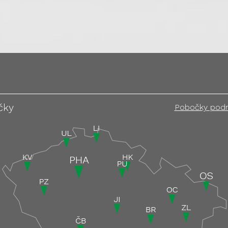
čky
Pobočky pod