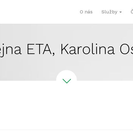
O nás
Služby
jna ETA, Karolina O