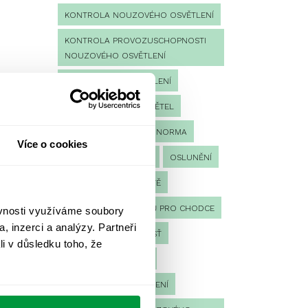
KONTROLA NOUZOVÉHO OSVĚTLENÍ
KONTROLA PROVOZUSCHOPNOSTI
NOUZOVÉHO OSVĚTLENÍ
LED NOUZOVÉ OSVĚTLENÍ
MĚŘENÍ
MĚŘENÍ SVĚTEL
NÁVRH OSVĚTLENÍ
NORMA
Více o cookies
NOUZOVÉ OSVĚTLENÍ
OSLUNĚNÍ
OSVĚTLENÍ PRACOVIŠTĚ
OSVĚTLENÍ PŘECHODŮ PRO CHODCE
ěvnosti využíváme soubory
, inzerci a analýzy. Partneři
OSVĚTLENÍ SPORTOVIŠŤ
li v důsledku toho, že
POULIČNÍ OSVĚTLENÍ
PROTIPANICKÉ OSVĚTLENÍ