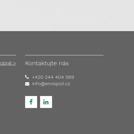
Kontaktujte nás
robně >
+420 244 404 569
info@envispot.cz