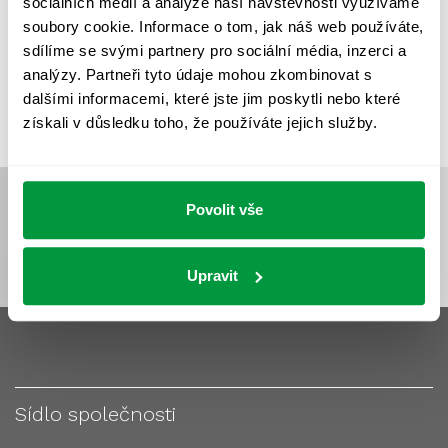
sociálních médií a analýze naší návštěvnosti využíváme
VÝPOČET OSVĚTLENÍ
VÝPOČET ZASTÍNĚNÍ
soubory cookie. Informace o tom, jak náš web používáte,
VÝPOČTY A NÁVRHY
ZASTÍNĚNÍ
sdílíme se svými partnery pro sociální média, inzerci a
analýzy. Partneři tyto údaje mohou zkombinovat s
ZKOUŠKY NOUZOVÉHO OSVĚTLENÍ
dalšími informacemi, které jste jim poskytli nebo které
získali v důsledku toho, že používáte jejich služby.
Povolit vše
Upravit
Sídlo společnosti