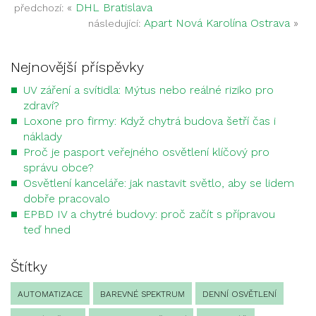
«
DHL Bratislava
předchozí:
Apart Nová Karolína Ostrava
»
následující:
Nejnovější příspěvky
UV záření a svítidla: Mýtus nebo reálné riziko pro
zdraví?
Loxone pro firmy: Když chytrá budova šetří čas i
náklady
Proč je pasport veřejného osvětlení klíčový pro
správu obce?
Osvětlení kanceláře: jak nastavit světlo, aby se lidem
dobře pracovalo
EPBD IV a chytré budovy: proč začít s přípravou
teď hned
Štítky
AUTOMATIZACE
BAREVNÉ SPEKTRUM
DENNÍ OSVĚTLENÍ