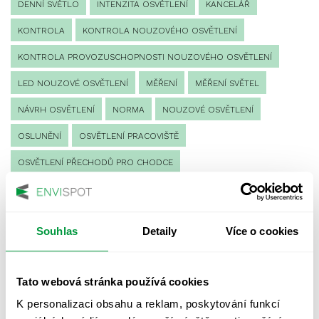
DENNÍ SVĚTLO
INTENZITA OSVĚTLENÍ
KANCELÁŘ
KONTROLA
KONTROLA NOUZOVÉHO OSVĚTLENÍ
KONTROLA PROVOZUSCHOPNOSTI NOUZOVÉHO OSVĚTLENÍ
LED NOUZOVÉ OSVĚTLENÍ
MĚŘENÍ
MĚŘENÍ SVĚTEL
NÁVRH OSVĚTLENÍ
NORMA
NOUZOVÉ OSVĚTLENÍ
OSLUNĚNÍ
OSVĚTLENÍ PRACOVIŠTĚ
OSVĚTLENÍ PŘECHODŮ PRO CHODCE
OSVĚTLENÍ SPORTOVIŠŤ
POULIČNÍ OSVĚTLENÍ
PROTIPANICKÉ OSVĚTLENÍ
Souhlas
Detaily
Více o cookies
PROVOZNÍ DENÍK NOUZOVÉHO OSVĚTLENÍ
REVIZE NOUZOVÉHO OSVĚTLENÍ
ŘÍZENÍ
SPEKTRUM
Tato webová stránka používá cookies
UMĚLÉ OSVĚTLENÍ
VEŘEJNÉ OSVĚTLENÍ
K personalizaci obsahu a reklam, poskytování funkcí