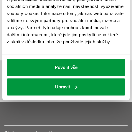
UMĚLÉ OSVĚTLENÍ
VEŘEJNÉ OSVĚTLENÍ
sociálních médií a analýze naší návštěvnosti využíváme
VÝPOČET OSVĚTLENÍ
VÝPOČET ZASTÍNĚNÍ
soubory cookie. Informace o tom, jak náš web používáte,
sdílíme se svými partnery pro sociální média, inzerci a
VÝPOČTY A NÁVRHY
ZASTÍNĚNÍ
analýzy. Partneři tyto údaje mohou zkombinovat s
ZKOUŠKY NOUZOVÉHO OSVĚTLENÍ
dalšími informacemi, které jste jim poskytli nebo které
získali v důsledku toho, že používáte jejich služby.
Povolit vše
Upravit