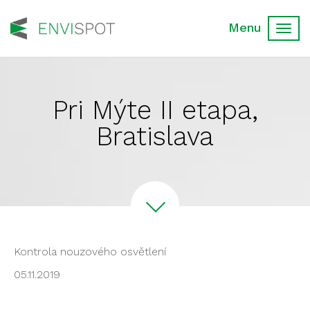
Toggl
navig
Pri Mýte II etapa,
Bratislava
Kontrola nouzového osvětlení
05.11.2019