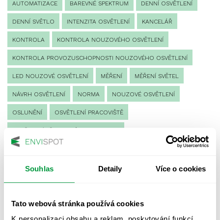
AUTOMATIZACE
BAREVNÉ SPEKTRUM
DENNÍ OSVĚTLENÍ
DENNÍ SVĚTLO
INTENZITA OSVĚTLENÍ
KANCELÁŘ
KONTROLA
KONTROLA NOUZOVÉHO OSVĚTLENÍ
KONTROLA PROVOZUSCHOPNOSTI NOUZOVÉHO OSVĚTLENÍ
LED NOUZOVÉ OSVĚTLENÍ
MĚŘENÍ
MĚŘENÍ SVĚTEL
NÁVRH OSVĚTLENÍ
NORMA
NOUZOVÉ OSVĚTLENÍ
OSLUNĚNÍ
OSVĚTLENÍ PRACOVIŠTĚ
OSVĚTLENÍ PŘECHODŮ PRO CHODCE
OSVĚTLENÍ SPORTOVIŠŤ
POULIČNÍ OSVĚTLENÍ
PROTIPANICKÉ OSVĚTLENÍ
Souhlas
Detaily
Více o cookies
PROVOZNÍ DENÍK NOUZOVÉHO OSVĚTLENÍ
Tato webová stránka používá cookies
REVIZE NOUZOVÉHO OSVĚTLENÍ
ŘÍZENÍ
SPEKTRUM
K personalizaci obsahu a reklam, poskytování funkcí