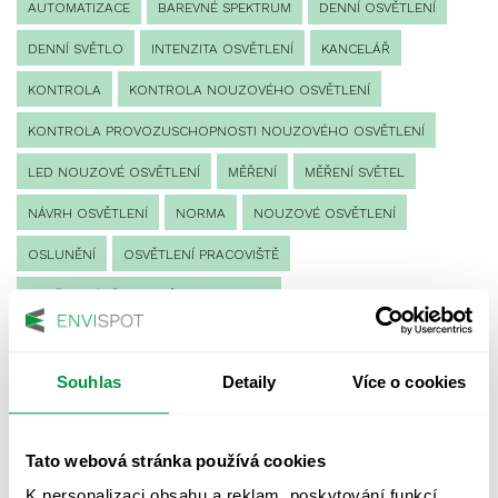
AUTOMATIZACE
BAREVNÉ SPEKTRUM
DENNÍ OSVĚTLENÍ
DENNÍ SVĚTLO
INTENZITA OSVĚTLENÍ
KANCELÁŘ
KONTROLA
KONTROLA NOUZOVÉHO OSVĚTLENÍ
KONTROLA PROVOZUSCHOPNOSTI NOUZOVÉHO OSVĚTLENÍ
LED NOUZOVÉ OSVĚTLENÍ
MĚŘENÍ
MĚŘENÍ SVĚTEL
NÁVRH OSVĚTLENÍ
NORMA
NOUZOVÉ OSVĚTLENÍ
OSLUNĚNÍ
OSVĚTLENÍ PRACOVIŠTĚ
OSVĚTLENÍ PŘECHODŮ PRO CHODCE
OSVĚTLENÍ SPORTOVIŠŤ
POULIČNÍ OSVĚTLENÍ
PROTIPANICKÉ OSVĚTLENÍ
Souhlas
Detaily
Více o cookies
PROVOZNÍ DENÍK NOUZOVÉHO OSVĚTLENÍ
Tato webová stránka používá cookies
REVIZE NOUZOVÉHO OSVĚTLENÍ
ŘÍZENÍ
SPEKTRUM
K personalizaci obsahu a reklam, poskytování funkcí