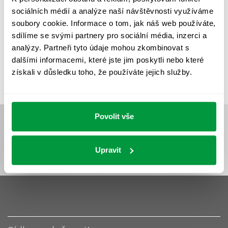
UMĚLÉ OSVĚTLENÍ
VEŘEJNÉ OSVĚTLENÍ
sociálních médií a analýze naší návštěvnosti využíváme
VÝPOČET OSVĚTLENÍ
VÝPOČET ZASTÍNĚNÍ
soubory cookie. Informace o tom, jak náš web používáte,
sdílíme se svými partnery pro sociální média, inzerci a
VÝPOČTY A NÁVRHY
ZASTÍNĚNÍ
analýzy. Partneři tyto údaje mohou zkombinovat s
ZKOUŠKY NOUZOVÉHO OSVĚTLENÍ
dalšími informacemi, které jste jim poskytli nebo které
získali v důsledku toho, že používáte jejich služby.
Povolit vše
Upravit