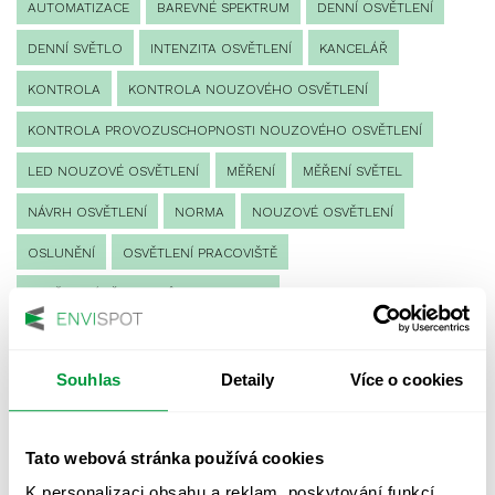
AUTOMATIZACE
BAREVNÉ SPEKTRUM
DENNÍ OSVĚTLENÍ
DENNÍ SVĚTLO
INTENZITA OSVĚTLENÍ
KANCELÁŘ
KONTROLA
KONTROLA NOUZOVÉHO OSVĚTLENÍ
KONTROLA PROVOZUSCHOPNOSTI NOUZOVÉHO OSVĚTLENÍ
LED NOUZOVÉ OSVĚTLENÍ
MĚŘENÍ
MĚŘENÍ SVĚTEL
NÁVRH OSVĚTLENÍ
NORMA
NOUZOVÉ OSVĚTLENÍ
OSLUNĚNÍ
OSVĚTLENÍ PRACOVIŠTĚ
OSVĚTLENÍ PŘECHODŮ PRO CHODCE
OSVĚTLENÍ SPORTOVIŠŤ
POULIČNÍ OSVĚTLENÍ
PROTIPANICKÉ OSVĚTLENÍ
Souhlas
Detaily
Více o cookies
PROVOZNÍ DENÍK NOUZOVÉHO OSVĚTLENÍ
Tato webová stránka používá cookies
REVIZE NOUZOVÉHO OSVĚTLENÍ
ŘÍZENÍ
SPEKTRUM
K personalizaci obsahu a reklam, poskytování funkcí