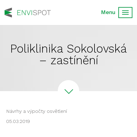
Toggl
navig
Poliklinika Sokolovská
– zastínění
Návrhy a výpočty osvětlení
05.03.2019