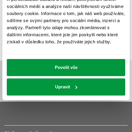
UMĚLÉ OSVĚTLENÍ
VEŘEJNÉ OSVĚTLENÍ
sociálních médií a analýze naší návštěvnosti využíváme
VÝPOČET OSVĚTLENÍ
VÝPOČET ZASTÍNĚNÍ
soubory cookie. Informace o tom, jak náš web používáte,
sdílíme se svými partnery pro sociální média, inzerci a
VÝPOČTY A NÁVRHY
ZASTÍNĚNÍ
analýzy. Partneři tyto údaje mohou zkombinovat s
ZKOUŠKY NOUZOVÉHO OSVĚTLENÍ
dalšími informacemi, které jste jim poskytli nebo které
získali v důsledku toho, že používáte jejich služby.
Povolit vše
Upravit