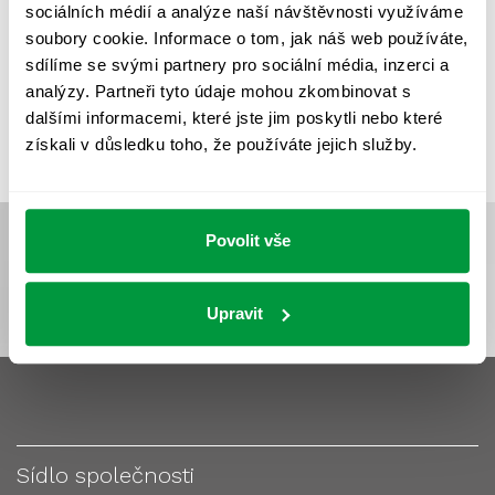
sociálních médií a analýze naší návštěvnosti využíváme
VÝPOČET OSVĚTLENÍ
VÝPOČET ZASTÍNĚNÍ
soubory cookie. Informace o tom, jak náš web používáte,
VÝPOČTY A NÁVRHY
ZASTÍNĚNÍ
sdílíme se svými partnery pro sociální média, inzerci a
analýzy. Partneři tyto údaje mohou zkombinovat s
ZKOUŠKY NOUZOVÉHO OSVĚTLENÍ
dalšími informacemi, které jste jim poskytli nebo které
získali v důsledku toho, že používáte jejich služby.
Povolit vše
Upravit
Sídlo společnosti