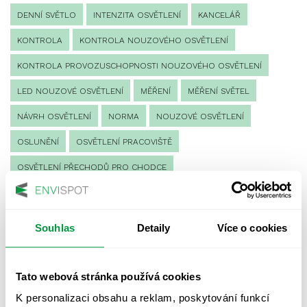
DENNÍ SVĚTLO
INTENZITA OSVĚTLENÍ
KANCELÁŘ
KONTROLA
KONTROLA NOUZOVÉHO OSVĚTLENÍ
KONTROLA PROVOZUSCHOPNOSTI NOUZOVÉHO OSVĚTLENÍ
LED NOUZOVÉ OSVĚTLENÍ
MĚŘENÍ
MĚŘENÍ SVĚTEL
NÁVRH OSVĚTLENÍ
NORMA
NOUZOVÉ OSVĚTLENÍ
OSLUNĚNÍ
OSVĚTLENÍ PRACOVIŠTĚ
OSVĚTLENÍ PŘECHODŮ PRO CHODCE
OSVĚTLENÍ SPORTOVIŠŤ
POULIČNÍ OSVĚTLENÍ
PROTIPANICKÉ OSVĚTLENÍ
Souhlas
Detaily
Více o cookies
PROVOZNÍ DENÍK NOUZOVÉHO OSVĚTLENÍ
REVIZE NOUZOVÉHO OSVĚTLENÍ
ŘÍZENÍ
SPEKTRUM
Tato webová stránka používá cookies
UMĚLÉ OSVĚTLENÍ
VEŘEJNÉ OSVĚTLENÍ
K personalizaci obsahu a reklam, poskytování funkcí