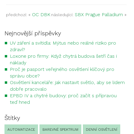
«
OC DBK
SBX Prague Palladium
»
předchozí:
následující:
Nejnovější příspěvky
UV záření a svítidla: Mýtus nebo reálné riziko pro
zdraví?
Loxone pro firmy: Když chytrá budova šetří čas i
náklady
Proč je pasport veřejného osvětlení klíčový pro
správu obce?
Osvětlení kanceláře: jak nastavit světlo, aby se lidem
dobře pracovalo
EPBD IV a chytré budovy: proč začít s přípravou
teď hned
Štítky
AUTOMATIZACE
BAREVNÉ SPEKTRUM
DENNÍ OSVĚTLENÍ