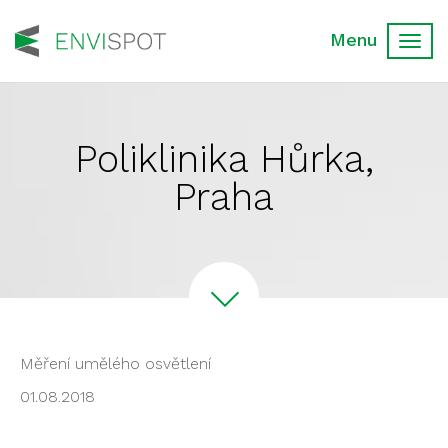
Toggl
navig
Poliklinika Hůrka,
Praha
Měření umělého osvětlení
01.08.2018