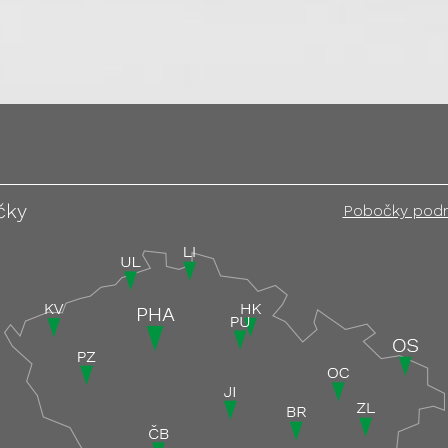
čky
Pobočky pod