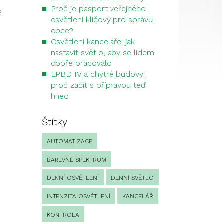
Proč je pasport veřejného
»
osvětlení klíčový pro správu
obce?
Osvětlení kanceláře: jak
nastavit světlo, aby se lidem
dobře pracovalo
EPBD IV a chytré budovy:
proč začít s přípravou teď
hned
Štítky
AUTOMATIZACE
BAREVNÉ SPEKTRUM
DENNÍ OSVĚTLENÍ
DENNÍ SVĚTLO
INTENZITA OSVĚTLENÍ
KANCELÁŘ
KONTROLA