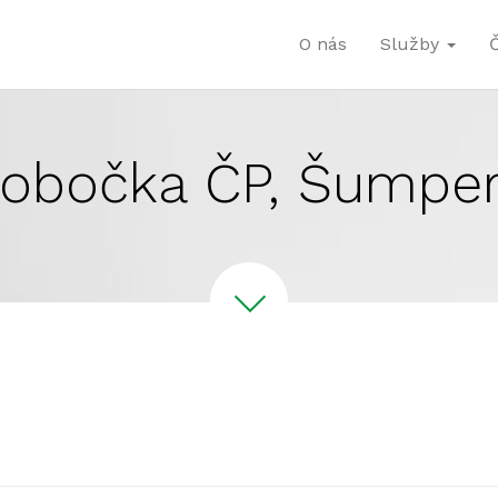
O nás
Služby
obočka ČP, Šumpe