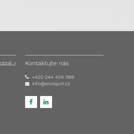
Kontaktujte nás
robně >
+420 244 404 569
info@envispot.cz