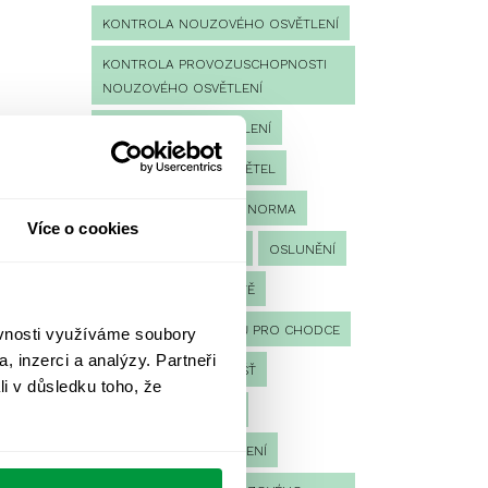
KONTROLA NOUZOVÉHO OSVĚTLENÍ
KONTROLA PROVOZUSCHOPNOSTI
NOUZOVÉHO OSVĚTLENÍ
LED NOUZOVÉ OSVĚTLENÍ
MĚŘENÍ
MĚŘENÍ SVĚTEL
NÁVRH OSVĚTLENÍ
NORMA
Více o cookies
NOUZOVÉ OSVĚTLENÍ
OSLUNĚNÍ
OSVĚTLENÍ PRACOVIŠTĚ
OSVĚTLENÍ PŘECHODŮ PRO CHODCE
ěvnosti využíváme soubory
, inzerci a analýzy. Partneři
OSVĚTLENÍ SPORTOVIŠŤ
li v důsledku toho, že
POULIČNÍ OSVĚTLENÍ
PROTIPANICKÉ OSVĚTLENÍ