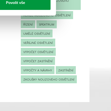
PROVOZNÍ DENÍK NOUZOVÉHO
Povolit vše
OSVĚTLENÍ
REVIZE NOUZOVÉHO OSVĚTLENÍ
ŘÍZENÍ
SPEKTRUM
UMĚLÉ OSVĚTLENÍ
VEŘEJNÉ OSVĚTLENÍ
VÝPOČET OSVĚTLENÍ
VÝPOČET ZASTÍNĚNÍ
VÝPOČTY A NÁVRHY
ZASTÍNĚNÍ
ZKOUŠKY NOUZOVÉHO OSVĚTLENÍ