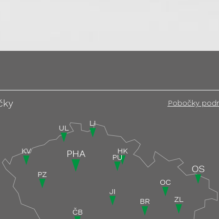
čky
Pobočky pod