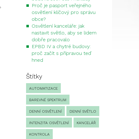
Proč je pasport veřejného
»
osvětlení klíčový pro správu
obce?
Osvětlení kanceláře: jak
nastavit světlo, aby se lidem
dobře pracovalo
EPBD IV a chytré budovy:
proč začít s přípravou teď
hned
Štítky
AUTOMATIZACE
BAREVNÉ SPEKTRUM
DENNÍ OSVĚTLENÍ
DENNÍ SVĚTLO
INTENZITA OSVĚTLENÍ
KANCELÁŘ
KONTROLA