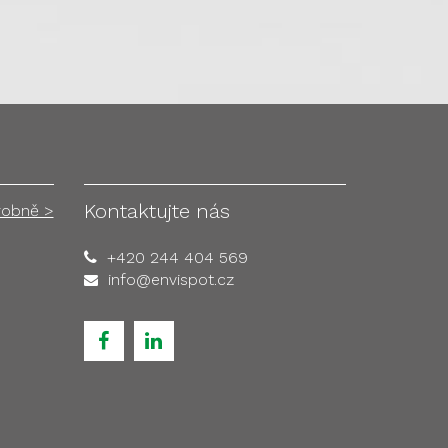
Kontaktujte nás
robně >
+420 244 404 569
info@envispot.cz