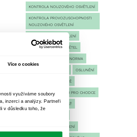
KONTROLA NOUZOVÉHO OSVĚTLENÍ
KONTROLA PROVOZUSCHOPNOSTI
NOUZOVÉHO OSVĚTLENÍ
LED NOUZOVÉ OSVĚTLENÍ
MĚŘENÍ
MĚŘENÍ SVĚTEL
NÁVRH OSVĚTLENÍ
NORMA
Více o cookies
NOUZOVÉ OSVĚTLENÍ
OSLUNĚNÍ
OSVĚTLENÍ PRACOVIŠTĚ
OSVĚTLENÍ PŘECHODŮ PRO CHODCE
ěvnosti využíváme soubory
, inzerci a analýzy. Partneři
OSVĚTLENÍ SPORTOVIŠŤ
li v důsledku toho, že
POULIČNÍ OSVĚTLENÍ
PROTIPANICKÉ OSVĚTLENÍ