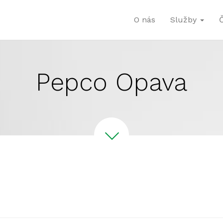
O nás
Služby
Pepco Opava