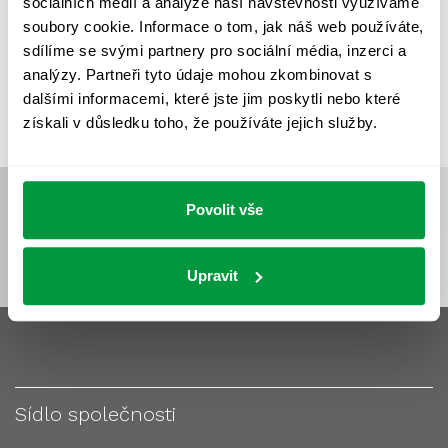
sociálních médií a analýze naší návštěvnosti využíváme
VÝPOČET OSVĚTLENÍ
VÝPOČET ZASTÍNĚNÍ
soubory cookie. Informace o tom, jak náš web používáte,
VÝPOČTY A NÁVRHY
ZASTÍNĚNÍ
sdílíme se svými partnery pro sociální média, inzerci a
analýzy. Partneři tyto údaje mohou zkombinovat s
ZKOUŠKY NOUZOVÉHO OSVĚTLENÍ
dalšími informacemi, které jste jim poskytli nebo které
získali v důsledku toho, že používáte jejich služby.
Povolit vše
Upravit
Sídlo společnosti