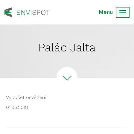
Toggl
navig
Palác Jalta
Výpočet osvětlení
01.05.2018