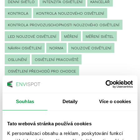
DENNÍ SVĚTLO
INTENZITA OSVĚTLENÍ
KANCELÁŘ
KONTROLA
KONTROLA NOUZOVÉHO OSVĚTLENÍ
KONTROLA PROVOZUSCHOPNOSTI NOUZOVÉHO OSVĚTLENÍ
LED NOUZOVÉ OSVĚTLENÍ
MĚŘENÍ
MĚŘENÍ SVĚTEL
NÁVRH OSVĚTLENÍ
NORMA
NOUZOVÉ OSVĚTLENÍ
OSLUNĚNÍ
OSVĚTLENÍ PRACOVIŠTĚ
OSVĚTLENÍ PŘECHODŮ PRO CHODCE
OSVĚTLENÍ SPORTOVIŠŤ
POULIČNÍ OSVĚTLENÍ
PROTIPANICKÉ OSVĚTLENÍ
Souhlas
Detaily
Více o cookies
PROVOZNÍ DENÍK NOUZOVÉHO OSVĚTLENÍ
REVIZE NOUZOVÉHO OSVĚTLENÍ
ŘÍZENÍ
SPEKTRUM
Tato webová stránka používá cookies
UMĚLÉ OSVĚTLENÍ
VEŘEJNÉ OSVĚTLENÍ
K personalizaci obsahu a reklam, poskytování funkcí