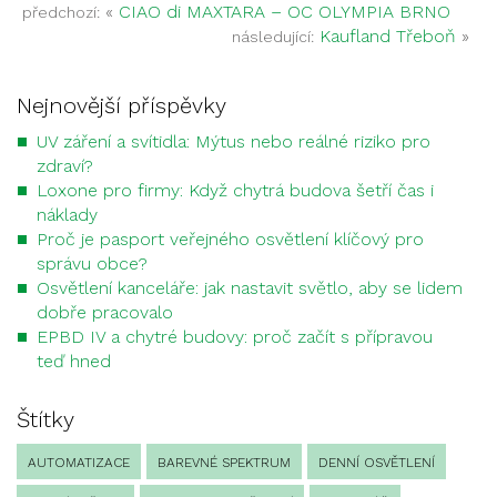
«
CIAO di MAXTARA – OC OLYMPIA BRNO
předchozí:
Kaufland Třeboň
»
následující:
Nejnovější příspěvky
UV záření a svítidla: Mýtus nebo reálné riziko pro
zdraví?
Loxone pro firmy: Když chytrá budova šetří čas i
náklady
Proč je pasport veřejného osvětlení klíčový pro
správu obce?
Osvětlení kanceláře: jak nastavit světlo, aby se lidem
dobře pracovalo
EPBD IV a chytré budovy: proč začít s přípravou
teď hned
Štítky
AUTOMATIZACE
BAREVNÉ SPEKTRUM
DENNÍ OSVĚTLENÍ